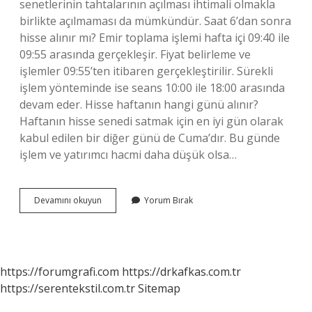
senetlerinin tahtalarının açılması ihtimali olmakla
birlikte açılmaması da mümkündür. Saat 6’dan sonra
hisse alınır mı? Emir toplama işlemi hafta içi 09:40 ile
09:55 arasında gerçekleşir. Fiyat belirleme ve
işlemler 09:55’ten itibaren gerçekleştirilir. Sürekli
işlem yönteminde ise seans 10:00 ile 18:00 arasında
devam eder. Hisse haftanın hangi günü alınır?
Haftanın hisse senedi satmak için en iyi gün olarak
kabul edilen bir diğer günü de Cuma’dır. Bu günde
işlem ve yatırımcı hacmi daha düşük olsa…
Hafta
Devamını okuyun
Yorum Bırak
Sonu
Hisse
Alinabilir
Mi
https://forumgrafi.com
https://drkafkas.com.tr
https://serentekstil.com.tr
Sitemap