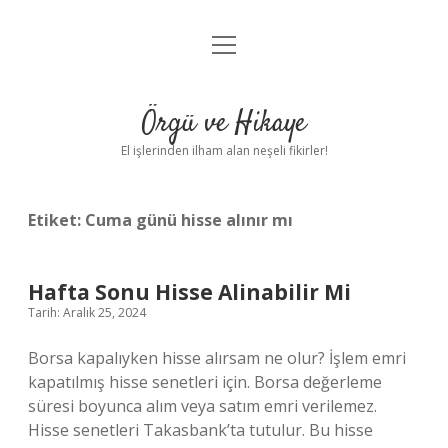
menüyü
Anasayfa
aç
Gizlilik Politikası
Örgü ve Hikaye
Yasal Uyarı
El işlerinden ilham alan neşeli fikirler!
Hakkımızda
Etiket:
Cuma günü hisse alınır mı
Hafta Sonu Hisse Alinabilir Mi
Tarih: Aralık 25, 2024
Borsa kapalıyken hisse alırsam ne olur? İşlem emri
kapatılmış hisse senetleri için. Borsa değerleme
süresi boyunca alım veya satım emri verilemez.
Hisse senetleri Takasbank’ta tutulur. Bu hisse