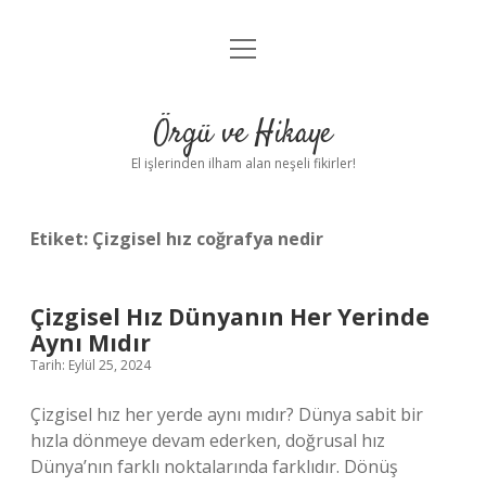
menüyü
Anasayfa
aç
Gizlilik Politikası
Örgü ve Hikaye
Yasal Uyarı
El işlerinden ilham alan neşeli fikirler!
Hakkımızda
Etiket:
Çizgisel hız coğrafya nedir
Çizgisel Hız Dünyanın Her Yerinde
Aynı Mıdır
Tarih: Eylül 25, 2024
Çizgisel hız her yerde aynı mıdır? Dünya sabit bir
hızla dönmeye devam ederken, doğrusal hız
Dünya’nın farklı noktalarında farklıdır. Dönüş