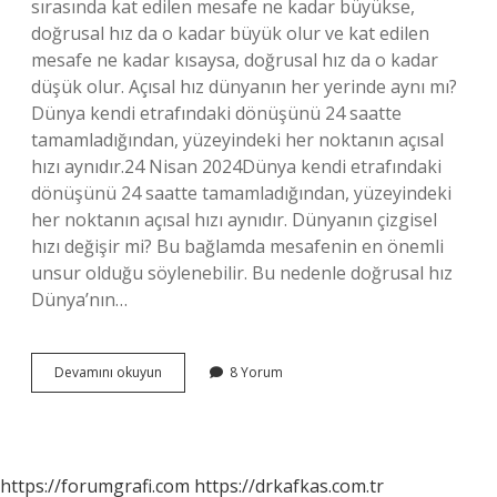
sırasında kat edilen mesafe ne kadar büyükse,
doğrusal hız da o kadar büyük olur ve kat edilen
mesafe ne kadar kısaysa, doğrusal hız da o kadar
düşük olur. Açısal hız dünyanın her yerinde aynı mı?
Dünya kendi etrafındaki dönüşünü 24 saatte
tamamladığından, yüzeyindeki her noktanın açısal
hızı aynıdır.24 Nisan 2024Dünya kendi etrafındaki
dönüşünü 24 saatte tamamladığından, yüzeyindeki
her noktanın açısal hızı aynıdır. Dünyanın çizgisel
hızı değişir mi? Bu bağlamda mesafenin en önemli
unsur olduğu söylenebilir. Bu nedenle doğrusal hız
Dünya’nın…
Çizgisel
Devamını okuyun
8 Yorum
Hız
Dünyanın
Her
Yerinde
Aynı
https://forumgrafi.com
https://drkafkas.com.tr
Mıdır