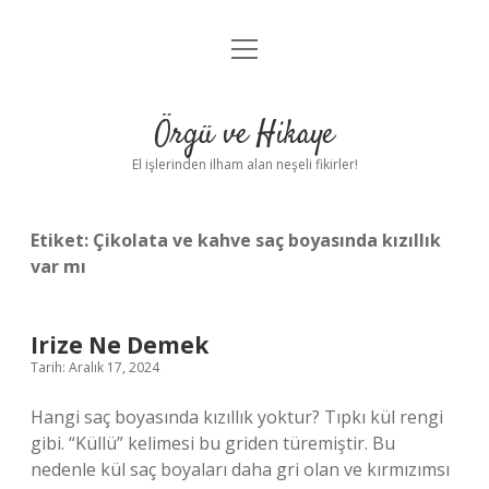
menüyü
Anasayfa
aç
Gizlilik Politikası
Örgü ve Hikaye
Yasal Uyarı
El işlerinden ilham alan neşeli fikirler!
Hakkımızda
Etiket:
Çikolata ve kahve saç boyasında kızıllık
var mı
Irize Ne Demek
Tarih: Aralık 17, 2024
Hangi saç boyasında kızıllık yoktur? Tıpkı kül rengi
gibi. “Küllü” kelimesi bu griden türemiştir. Bu
nedenle kül saç boyaları daha gri olan ve kırmızımsı