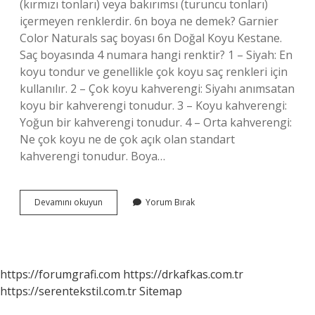
(kırmızı tonları) veya bakırımsı (turuncu tonları)
içermeyen renklerdir. 6n boya ne demek? Garnier
Color Naturals saç boyası 6n Doğal Koyu Kestane.
Saç boyasında 4 numara hangi renktir? 1 – Siyah: En
koyu tondur ve genellikle çok koyu saç renkleri için
kullanılır. 2 – Çok koyu kahverengi: Siyahı anımsatan
koyu bir kahverengi tonudur. 3 – Koyu kahverengi:
Yoğun bir kahverengi tonudur. 4 – Orta kahverengi:
Ne çok koyu ne de çok açık olan standart
kahverengi tonudur. Boya…
Irize
Devamını okuyun
Yorum Bırak
Ne
Demek
https://forumgrafi.com
https://drkafkas.com.tr
https://serentekstil.com.tr
Sitemap