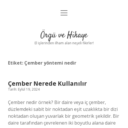
menüyü
Anasayfa
aç
Gizlilik Politikası
Örgü ve Hikaye
Yasal Uyarı
El işlerinden ilham alan neşeli fikirler!
Hakkımızda
Etiket:
Çember yöntemi nedir
Çember Nerede Kullanılır
Tarih: Eylül 19, 2024
Çember nedir örnek? Bir daire veya iç çember,
düzlemdeki sabit bir noktadan eşit uzaklıkta bir dizi
noktadan oluşan yuvarlak bir geometrik şekildir. Bir
daire tarafından çevrelenen iki boyutlu alana daire