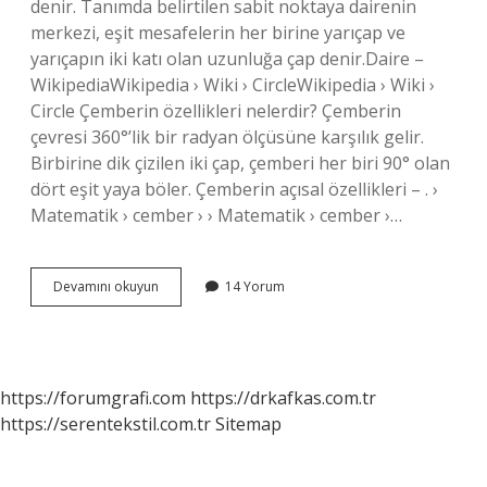
denir. Tanımda belirtilen sabit noktaya dairenin
merkezi, eşit mesafelerin her birine yarıçap ve
yarıçapın iki katı olan uzunluğa çap denir.Daire –
WikipediaWikipedia › Wiki › CircleWikipedia › Wiki ›
Circle Çemberin özellikleri nelerdir? Çemberin
çevresi 360°’lik bir radyan ölçüsüne karşılık gelir.
Birbirine dik çizilen iki çap, çemberi her biri 90° olan
dört eşit yaya böler. Çemberin açısal özellikleri – . ›
Matematik › cember › › Matematik › cember ›…
Çember
Devamını okuyun
14 Yorum
Nerede
Kullanılır
https://forumgrafi.com
https://drkafkas.com.tr
https://serentekstil.com.tr
Sitemap