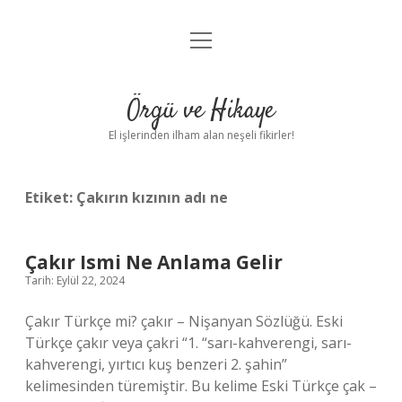
menüyü
Anasayfa
aç
Gizlilik Politikası
Örgü ve Hikaye
Yasal Uyarı
El işlerinden ilham alan neşeli fikirler!
Hakkımızda
Etiket:
Çakırın kızının adı ne
Çakır Ismi Ne Anlama Gelir
Tarih: Eylül 22, 2024
Çakır Türkçe mi? çakır – Nişanyan Sözlüğü. Eski
Türkçe çakır veya çakri “1. “sarı-kahverengi, sarı-
kahverengi, yırtıcı kuş benzeri 2. şahin”
kelimesinden türemiştir. Bu kelime Eski Türkçe çak –