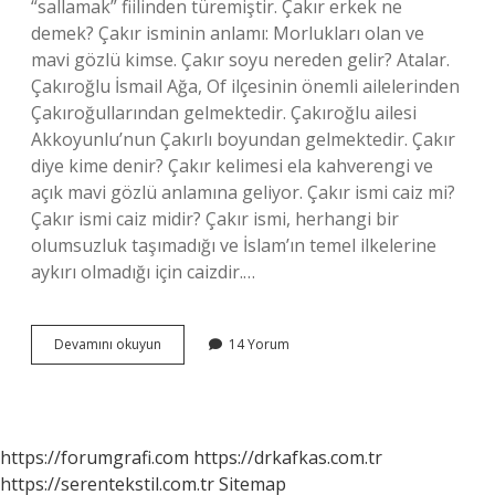
“sallamak” fiilinden türemiştir. Çakır erkek ne
demek? Çakır isminin anlamı: Morlukları olan ve
mavi gözlü kimse. Çakır soyu nereden gelir? Atalar.
Çakıroğlu İsmail Ağa, Of ilçesinin önemli ailelerinden
Çakıroğullarından gelmektedir. Çakıroğlu ailesi
Akkoyunlu’nun Çakırlı boyundan gelmektedir. Çakır
diye kime denir? Çakır kelimesi ela kahverengi ve
açık mavi gözlü anlamına geliyor. Çakır ismi caiz mi?
Çakır ismi caiz midir? Çakır ismi, herhangi bir
olumsuzluk taşımadığı ve İslam’ın temel ilkelerine
aykırı olmadığı için caizdir.…
Çakır
Devamını okuyun
14 Yorum
Ismi
Ne
Anlama
Gelir
https://forumgrafi.com
https://drkafkas.com.tr
https://serentekstil.com.tr
Sitemap