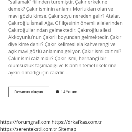
“sallamak” fiilinden türemiştir. Çakır erkek ne
demek? Çakır isminin anlamı: Morlukları olan ve
mavi gözlü kimse. Çakır soyu nereden gelir? Atalar.
Çakıroğlu İsmail Ağa, Of ilçesinin önemli ailelerinden
Çakıroğullarından gelmektedir. Çakıroğlu ailesi
Akkoyunlu’nun Çakırlı boyundan gelmektedir. Çakır
diye kime denir? Çakır kelimesi ela kahverengi ve
açık mavi gözlü anlamına geliyor. Çakır ismi caiz mi?
Çakır ismi caiz midir? Çakır ismi, herhangi bir
olumsuzluk taşımadığı ve İslam’ın temel ilkelerine
aykırı olmadığı için caizdir.…
Çakır
Devamını okuyun
14 Yorum
Ismi
Ne
Anlama
Gelir
https://forumgrafi.com
https://drkafkas.com.tr
https://serentekstil.com.tr
Sitemap