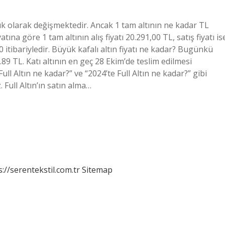
nlık olarak değişmektedir. Ancak 1 tam altının ne kadar TL
na göre 1 tam altının alış fiyatı 20.291,00 TL, satış fiyatı is
10 itibariyledir. Büyük kafalı altın fiyatı ne kadar? Bugünkü
21.89 TL. Katı altının en geç 28 Ekim’de teslim edilmesi
ll Altın ne kadar?” ve “2024’te Full Altın ne kadar?” gibi
 Full Altın’ın satın alma…
s://serentekstil.com.tr
Sitemap