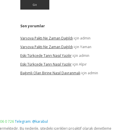
Son yorumlar
Varşova Paktı Ne Zaman Dağıldı
için
admin
Varşova Paktı Ne Zaman Dağıldı
için
Yaman
Eski Türkçede Tanrı Nasıl Yazılır
için
admin
Eski Türkçede Tanrı Nasıl Yazılır
için
Alpır
Bağımlı Olan Birine Nasıl Davranmalı
için
admin
06 0 726
Telegram: @karabul
vermektedir. Bu nedenle, sitedeki içerikleri proaktif olarak denetleme