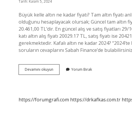
Tarih: Kasım 5, 2024
Büyük kelle altın ne kadar fiyatı? Tam altın fiyatı a
olduğunu hesaplayacak olursak; Güncel tam altın fiyatı
20.461,00 TL’dir. En güncel alış ve satış fiyatları 29/
katı altın alış fiyatı 20029.17 TL, satış fiyatı ise 204
gerekmektedir. Kafalı altın ne kadar 2024? “2024’te Fu
soruların cevaplarını Sabah Finance’de bulabilirsiniz.
Büyük
Devamını okuyun
Yorum Bırak
Kelleli
Altın
Ne
Kadar
https://forumgrafi.com
https://drkafkas.com.tr
http