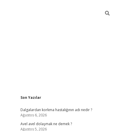
Sidebar
Son Yazılar
piabellacasino
Dalgalardan korkma hastalığının adı nedir ?
Ağustos 6, 2026
Avel avel dolaşmak ne demek ?
Ağustos 5, 2026