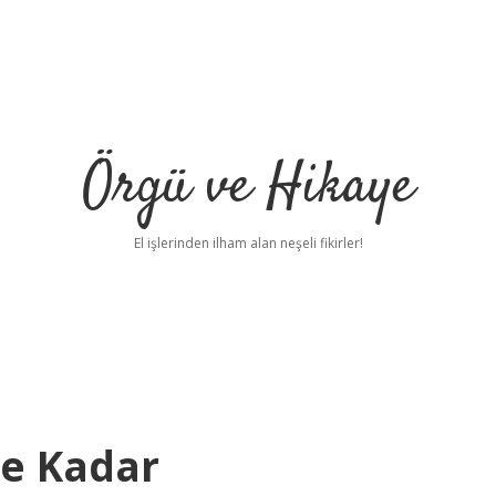
Örgü ve Hikaye
El işlerinden ilham alan neşeli fikirler!
Ne Kadar