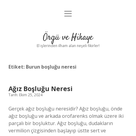
menüyü
Anasayfa
aç
Gizlilik Politikası
Örgü ve Hikaye
Yasal Uyarı
El işlerinden ilham alan neşeli fikirler!
Hakkımızda
Etiket:
Burun boşluğu neresi
Ağız Boşluğu Neresi
Tarih: Ekim 25, 2024
Gerçek ağız boşluğu neresidir? Ağız boşluğu, önde
ağız boşluğu ve arkada orofarenks olmak üzere iki
parçalı bir boşluktur. Ağız boşluğu, dudakların
vermilion çizgisinden başlayıp üstte sert ve