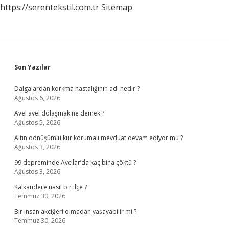
https://serentekstil.com.tr
Sitemap
Sidebar
Son Yazılar
Dalgalardan korkma hastalığının adı nedir ?
Ağustos 6, 2026
Avel avel dolaşmak ne demek ?
Ağustos 5, 2026
Altın dönüşümlü kur korumalı mevduat devam ediyor mu ?
Ağustos 3, 2026
99 depreminde Avcılar’da kaç bina çöktü ?
Ağustos 3, 2026
Kalkandere nasıl bir ilçe ?
Temmuz 30, 2026
Bir insan akciğeri olmadan yaşayabilir mi ?
Temmuz 30, 2026