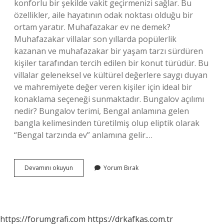
konforlu bir şekilde vakit geçirmenizi sağlar. Bu
özellikler, aile hayatının odak noktası olduğu bir
ortam yaratır. Muhafazakar ev ne demek?
Muhafazakar villalar son yıllarda popülerlik
kazanan ve muhafazakar bir yaşam tarzı sürdüren
kişiler tarafından tercih edilen bir konut türüdür. Bu
villalar geleneksel ve kültürel değerlere saygı duyan
ve mahremiyete değer veren kişiler için ideal bir
konaklama seçeneği sunmaktadır. Bungalov açılımı
nedir? Bungalov terimi, Bengal anlamına gelen
bangla kelimesinden türetilmiş olup eliptik olarak
“Bengal tarzında ev” anlamına gelir.…
Muhafazakâr
Devamını okuyun
Yorum Bırak
Bungalov
Ne
Demek
https://forumgrafi.com
https://drkafkas.com.tr