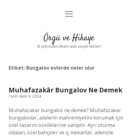
menüyü
Anasayfa
aç
Gizlilik Politikası
Örgü ve Hikaye
Yasal Uyarı
El işlerinden ilham alan neşeli fikirler!
Hakkımızda
Etiket:
Bungalov evlerde neler olur
Muhafazakâr Bungalov Ne Demek
Tarih: Ekim 9, 2024
Muhafazakar bungalov ne demek? Muhafazakar
bungalovlar, ailelerin mahremiyetini korumak için
özel tasarım özelliklerine sahiptir. Ayrı oturma
odaları, özel bahçeler ve iç mekanlar, ailenizle