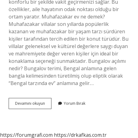
konforlu bir şekilde vakit geçirmenizi sağlar. Bu
özellikler, aile hayatının odak noktası olduğu bir
ortam yaratır. Muhafazakar ev ne demek?
Muhafazakar villalar son yıllarda popülerlik
kazanan ve muhafazakar bir yaşam tarzı sürdüren
kişiler tarafından tercih edilen bir konut türüdür. Bu
villalar geleneksel ve kültürel değerlere saygı duyan
ve mahremiyete değer veren kişiler için ideal bir
konaklama seçeneği sunmaktadır. Bungalov açılımı
nedir? Bungalov terimi, Bengal anlamına gelen
bangla kelimesinden türetilmiş olup eliptik olarak
“Bengal tarzında ev” anlamına gelir.…
Muhafazakâr
Devamını okuyun
Yorum Bırak
Bungalov
Ne
Demek
https://forumgrafi.com
https://drkafkas.com.tr