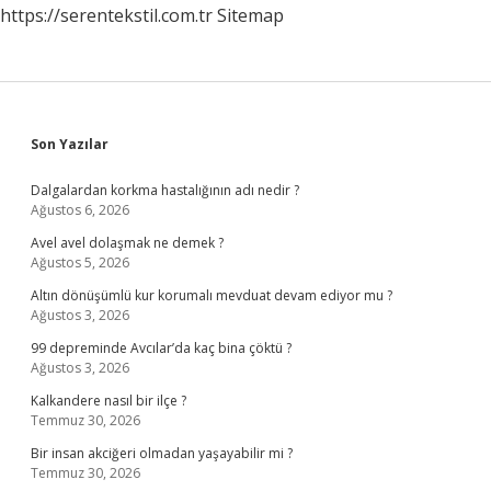
https://serentekstil.com.tr
Sitemap
Sidebar
Son Yazılar
Dalgalardan korkma hastalığının adı nedir ?
Ağustos 6, 2026
Avel avel dolaşmak ne demek ?
Ağustos 5, 2026
Altın dönüşümlü kur korumalı mevduat devam ediyor mu ?
Ağustos 3, 2026
99 depreminde Avcılar’da kaç bina çöktü ?
Ağustos 3, 2026
Kalkandere nasıl bir ilçe ?
Temmuz 30, 2026
Bir insan akciğeri olmadan yaşayabilir mi ?
Temmuz 30, 2026