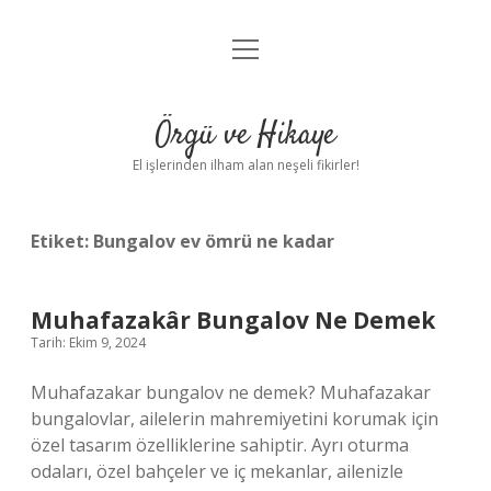
menüyü
Anasayfa
aç
Gizlilik Politikası
Örgü ve Hikaye
Yasal Uyarı
El işlerinden ilham alan neşeli fikirler!
Hakkımızda
Etiket:
Bungalov ev ömrü ne kadar
Muhafazakâr Bungalov Ne Demek
Tarih: Ekim 9, 2024
Muhafazakar bungalov ne demek? Muhafazakar
bungalovlar, ailelerin mahremiyetini korumak için
özel tasarım özelliklerine sahiptir. Ayrı oturma
odaları, özel bahçeler ve iç mekanlar, ailenizle