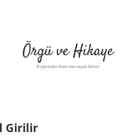
Örgü ve Hikaye
El işlerinden ilham alan neşeli fikirler!
Girilir