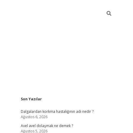
Sidebar
Son Yazılar
piabellacasino
Dalgalardan korkma hastalığının adı nedir ?
Ağustos 6, 2026
Avel avel dolaşmak ne demek ?
Ağustos 5, 2026