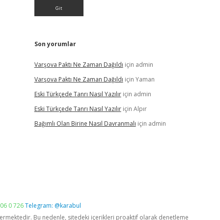
Son yorumlar
Varşova Paktı Ne Zaman Dağıldı
için
admin
Varşova Paktı Ne Zaman Dağıldı
için
Yaman
Eski Türkçede Tanrı Nasıl Yazılır
için
admin
Eski Türkçede Tanrı Nasıl Yazılır
için
Alpır
Bağımlı Olan Birine Nasıl Davranmalı
için
admin
06 0 726
Telegram: @karabul
vermektedir. Bu nedenle, sitedeki içerikleri proaktif olarak denetleme