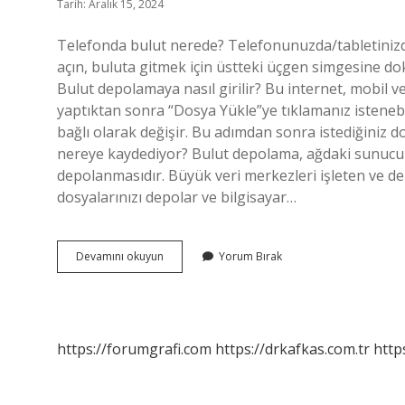
Tarih: Aralık 15, 2024
Telefonda bulut nerede? Telefonunuzda/tabletinizd
açın, buluta gitmek için üstteki üçgen simgesine dok
Bulut depolamaya nasıl girilir? Bu internet, mobil ve
yaptıktan sonra “Dosya Yükle”ye tıklamanız istenebil
bağlı olarak değişir. Bu adımdan sonra istediğiniz do
nereye kaydediyor? Bulut depolama, ağdaki sunucula
depolanmasıdır. Büyük veri merkezleri işleten ve de
dosyalarınızı depolar ve bilgisayar…
Bulut
Devamını okuyun
Yorum Bırak
Hesabına
Nasıl
Girilir
https://forumgrafi.com
https://drkafkas.com.tr
http