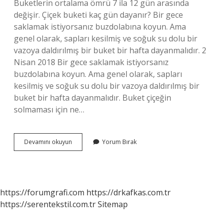
Buketlerin ortalama ömrü 7 ila 12 gün arasında
değişir. Çiçek buketi kaç gün dayanır? Bir gece
saklamak istiyorsanız buzdolabına koyun. Ama
genel olarak, sapları kesilmiş ve soğuk su dolu bir
vazoya daldırılmış bir buket bir hafta dayanmalıdır. 2
Nisan 2018 Bir gece saklamak istiyorsanız
buzdolabına koyun. Ama genel olarak, sapları
kesilmiş ve soğuk su dolu bir vazoya daldırılmış bir
buket bir hafta dayanmalıdır. Buket çiçeğin
solmaması için ne…
Buket
Devamını okuyun
Yorum Bırak
Çiçekler
Solar
Mı
https://forumgrafi.com
https://drkafkas.com.tr
https://serentekstil.com.tr
Sitemap