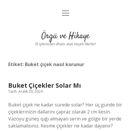
menüyü
Anasayfa
aç
Gizlilik Politikası
Örgü ve Hikaye
Yasal Uyarı
El işlerinden ilham alan neşeli fikirler!
Hakkımızda
Etiket:
Buket çiçek nasıl korunur
Buket Çiçekler Solar Mı
Tarih: Aralık 20, 2024
Buket çiçek ne kadar sürede solar? Her üç günde bir
çiçeklerinizin dallarını çapraz olarak 2 cm kesin.
Vazoyu güneş ışığı almayan serin ve gölge bir yerde
saklamalısınız. Kesme çiçekler ne kadar dayanır?