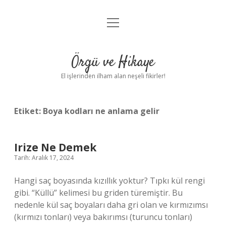
menüyü
Anasayfa
aç
Gizlilik Politikası
Örgü ve Hikaye
Yasal Uyarı
El işlerinden ilham alan neşeli fikirler!
Hakkımızda
Etiket:
Boya kodları ne anlama gelir
Irize Ne Demek
Tarih: Aralık 17, 2024
Hangi saç boyasında kızıllık yoktur? Tıpkı kül rengi
gibi. “Küllü” kelimesi bu griden türemiştir. Bu
nedenle kül saç boyaları daha gri olan ve kırmızımsı
(kırmızı tonları) veya bakırımsı (turuncu tonları)