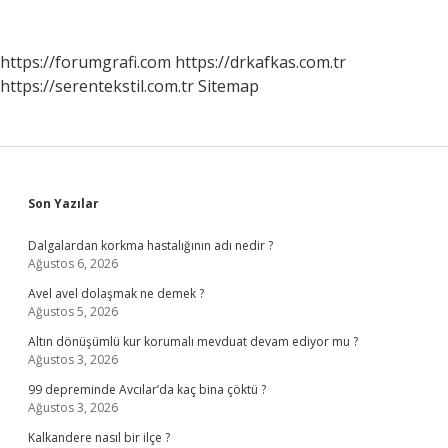
https://forumgrafi.com
https://drkafkas.com.tr
https://serentekstil.com.tr
Sitemap
Sidebar
Son Yazılar
Dalgalardan korkma hastalığının adı nedir ?
Ağustos 6, 2026
Avel avel dolaşmak ne demek ?
Ağustos 5, 2026
Altın dönüşümlü kur korumalı mevduat devam ediyor mu ?
Ağustos 3, 2026
99 depreminde Avcılar’da kaç bina çöktü ?
Ağustos 3, 2026
Kalkandere nasıl bir ilçe ?