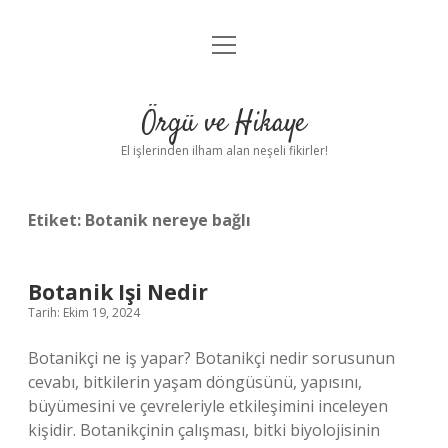
menüyü
Anasayfa
aç
Gizlilik Politikası
Örgü ve Hikaye
Yasal Uyarı
El işlerinden ilham alan neşeli fikirler!
Hakkımızda
Etiket:
Botanik nereye bağlı
Botanik Işi Nedir
Tarih: Ekim 19, 2024
Botanikçi ne iş yapar? Botanikçi nedir sorusunun
cevabı, bitkilerin yaşam döngüsünü, yapısını,
büyümesini ve çevreleriyle etkileşimini inceleyen
kişidir. Botanikçinin çalışması, bitki biyolojisinin