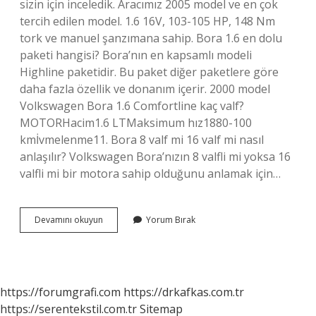
sizin için inceledik. Aracımız 2005 model ve en çok
tercih edilen model. 1.6 16V, 103-105 HP, 148 Nm
tork ve manuel şanzımana sahip. Bora 1.6 en dolu
paketi hangisi? Bora’nın en kapsamlı modeli
Highline paketidir. Bu paket diğer paketlere göre
daha fazla özellik ve donanım içerir. 2000 model
Volkswagen Bora 1.6 Comfortline kaç valf?
MOTORHacim1.6 LTMaksimum hız1880-100
kmİvmelenme11. Bora 8 valf mi 16 valf mi nasıl
anlaşılır? Volkswagen Bora’nızın 8 valfli mi yoksa 16
valfli mi bir motora sahip olduğunu anlamak için…
Volkswagen
Devamını okuyun
Yorum Bırak
Bora
16
Tutulan
Modeli
Hangisi
https://forumgrafi.com
https://drkafkas.com.tr
https://serentekstil.com.tr
Sitemap