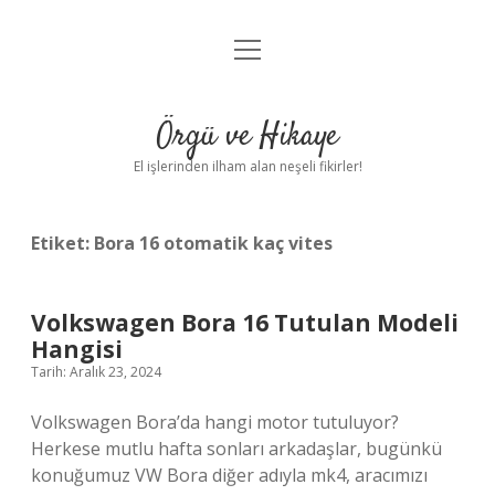
menüyü
Anasayfa
aç
Gizlilik Politikası
Örgü ve Hikaye
Yasal Uyarı
El işlerinden ilham alan neşeli fikirler!
Hakkımızda
Etiket:
Bora 16 otomatik kaç vites
Volkswagen Bora 16 Tutulan Modeli
Hangisi
Tarih: Aralık 23, 2024
Volkswagen Bora’da hangi motor tutuluyor?
Herkese mutlu hafta sonları arkadaşlar, bugünkü
konuğumuz VW Bora diğer adıyla mk4, aracımızı