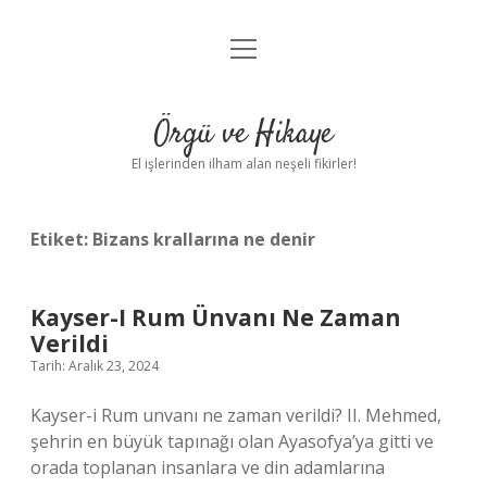
menüyü
Anasayfa
aç
Gizlilik Politikası
Örgü ve Hikaye
Yasal Uyarı
El işlerinden ilham alan neşeli fikirler!
Hakkımızda
Etiket:
Bizans krallarına ne denir
Kayser-I Rum Ünvanı Ne Zaman
Verildi
Tarih: Aralık 23, 2024
Kayser-i Rum unvanı ne zaman verildi? II. Mehmed,
şehrin en büyük tapınağı olan Ayasofya’ya gitti ve
orada toplanan insanlara ve din adamlarına