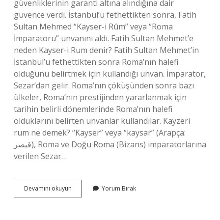
güvenliklerinin garanti altına alındığına dair
güvence verdi. İstanbul’u fethettikten sonra, Fatih
Sultan Mehmed “Kayser-i Rûm” veya “Roma
İmparatoru” unvanını aldı. Fatih Sultan Mehmet’e
neden Kayser-i Rum denir? Fatih Sultan Mehmet’in
İstanbul’u fethettikten sonra Roma’nın halefi
olduğunu belirtmek için kullandığı unvan. İmparator,
Sezar’dan gelir. Roma’nın çöküşünden sonra bazı
ülkeler, Roma’nın prestijinden yararlanmak için
tarihin belirli dönemlerinde Roma’nın halefi
olduklarını belirten unvanlar kullandılar. Kayzeri
rum ne demek? “Kayser” veya “kaysar” (Arapça:
قيصر), Roma ve Doğu Roma (Bizans) imparatorlarına
verilen Sezar…
Kayser-
Devamını okuyun
Yorum Bırak
I
Rum
Ünvanı