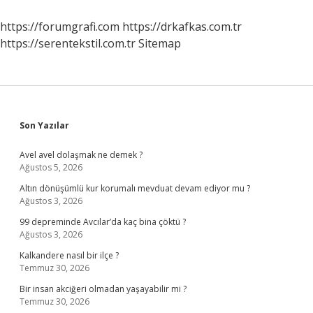
Ne
Zaman
https://forumgrafi.com
https://drkafkas.com.tr
Verildi
https://serentekstil.com.tr
Sitemap
Sidebar
Son Yazılar
Avel avel dolaşmak ne demek ?
Ağustos 5, 2026
Altın dönüşümlü kur korumalı mevduat devam ediyor mu ?
Ağustos 3, 2026
99 depreminde Avcılar’da kaç bina çöktü ?
Ağustos 3, 2026
Kalkandere nasıl bir ilçe ?
Temmuz 30, 2026
Bir insan akciğeri olmadan yaşayabilir mi ?
Temmuz 30, 2026