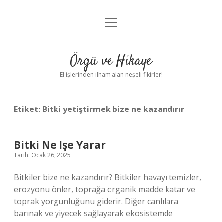
menüyü
Anasayfa
aç
Gizlilik Politikası
Örgü ve Hikaye
Yasal Uyarı
El işlerinden ilham alan neşeli fikirler!
Hakkımızda
Etiket:
Bitki yetiştirmek bize ne kazandırır
Bitki Ne Işe Yarar
Tarih: Ocak 26, 2025
Bitkiler bize ne kazandırır? Bitkiler havayı temizler,
erozyonu önler, toprağa organik madde katar ve
toprak yorgunluğunu giderir. Diğer canlılara
barınak ve yiyecek sağlayarak ekosistemde