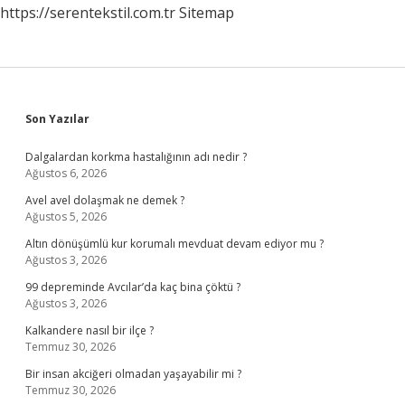
https://serentekstil.com.tr
Sitemap
Sidebar
Son Yazılar
Dalgalardan korkma hastalığının adı nedir ?
Ağustos 6, 2026
Avel avel dolaşmak ne demek ?
Ağustos 5, 2026
Altın dönüşümlü kur korumalı mevduat devam ediyor mu ?
Ağustos 3, 2026
99 depreminde Avcılar’da kaç bina çöktü ?
Ağustos 3, 2026
Kalkandere nasıl bir ilçe ?
Temmuz 30, 2026
Bir insan akciğeri olmadan yaşayabilir mi ?
Temmuz 30, 2026