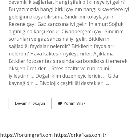
devamlılık sağlarlar. Hangi şifalı bitki neye iyi gelir?
Bu yazımızda hangi bitki çayının hangi şikayetlere iyi
geldiğini okuyabilirsiniz: Sindirimi kolaylaştırır.
Rezene çayı: Gaz sancısına iyi gelir. Ihlamur: Soğuk
algınlığına karşı korur. Civanperçemi çayı: Sindirim
sorunları ve gaz sancısına iyi gelir. Bitkilerin
sağladığı faydalar nelerdir? Bitkilerin faydaları
nelerdir? Hava kalitesini iyileştirirler. Açıklama:
Bitkiler fotosentez sırasında karbondioksiti emerek
oksijen üretirler. …Stres azaltır ve ruh halini
iyileştirir. … Doğal iklim düzenleyicileridir. … Gıda
kaynağıdır. … Biyolojik çeşitliliği destekler. ……
Bitki
Devamını okuyun
Yorum Bırak
Ne
Işe
Yarar
https://forumgrafi.com
https://drkafkas.com.tr