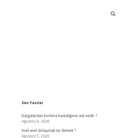
Sidebar
Son Yazılar
piabellacasino
Dalgalardan korkma hastalığının adı nedir ?
Ağustos 6, 2026
Avel avel dolaşmak ne demek ?
Ağustos 5, 2026