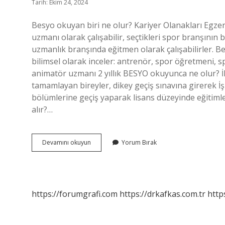
Tarih: Ekim 24, 2024
Besyo okuyan biri ne olur? Kariyer Olanakları Egzer
uzmanı olarak çalışabilir, seçtikleri spor branşının 
uzmanlık branşında eğitmen olarak çalışabilirler. B
bilimsel olarak inceler: antrenör, spor öğretmeni, s
animatör uzmanı 2 yıllık BESYO okuyunca ne olur? İki
tamamlayan bireyler, dikey geçiş sınavına girerek İş
bölümlerine geçiş yaparak lisans düzeyinde eğitiml
alır?…
Besyo
Devamını okuyun
Yorum Bırak
Okuyunca
Ne
Oluyor
https://forumgrafi.com
https://drkafkas.com.tr
http