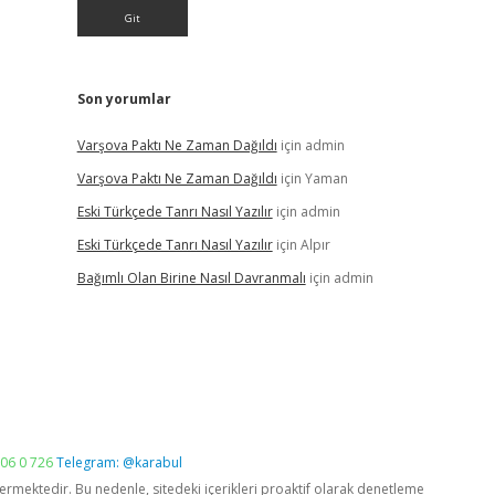
Son yorumlar
Varşova Paktı Ne Zaman Dağıldı
için
admin
Varşova Paktı Ne Zaman Dağıldı
için
Yaman
Eski Türkçede Tanrı Nasıl Yazılır
için
admin
Eski Türkçede Tanrı Nasıl Yazılır
için
Alpır
Bağımlı Olan Birine Nasıl Davranmalı
için
admin
06 0 726
Telegram: @karabul
vermektedir. Bu nedenle, sitedeki içerikleri proaktif olarak denetleme