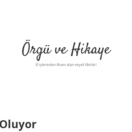
Örgü ve Hikaye
El işlerinden ilham alan neşeli fikirler!
Oluyor