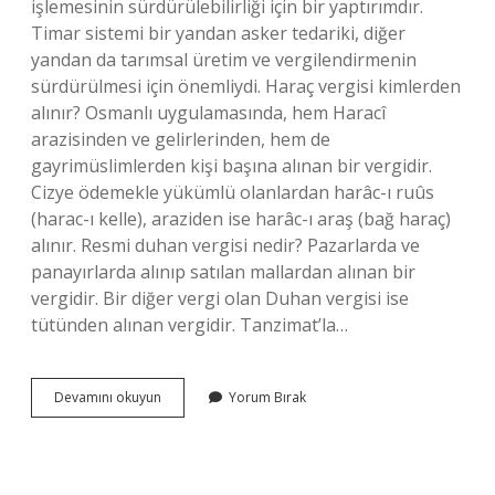
işlemesinin sürdürülebilirliği için bir yaptırımdır.
Timar sistemi bir yandan asker tedariki, diğer
yandan da tarımsal üretim ve vergilendirmenin
sürdürülmesi için önemliydi. Haraç vergisi kimlerden
alınır? Osmanlı uygulamasında, hem Haracî
arazisinden ve gelirlerinden, hem de
gayrimüslimlerden kişi başına alınan bir vergidir.
Cizye ödemekle yükümlü olanlardan harâc-ı ruûs
(harac-ı kelle), araziden ise harâc-ı araş (bağ haraç)
alınır. Resmi duhan vergisi nedir? Pazarlarda ve
panayırlarda alınıp satılan mallardan alınan bir
vergidir. Bir diğer vergi olan Duhan vergisi ise
tütünden alınan vergidir. Tanzimat’la…
Bozan
Devamını okuyun
Yorum Bırak
Vergisi
Nedir