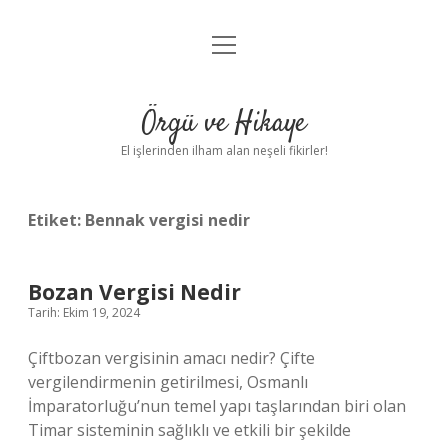
menüyü
Anasayfa
aç
Gizlilik Politikası
Örgü ve Hikaye
Yasal Uyarı
El işlerinden ilham alan neşeli fikirler!
Hakkımızda
Etiket:
Bennak vergisi nedir
Bozan Vergisi Nedir
Tarih: Ekim 19, 2024
Çiftbozan vergisinin amacı nedir? Çifte
vergilendirmenin getirilmesi, Osmanlı
İmparatorluğu’nun temel yapı taşlarından biri olan
Timar sisteminin sağlıklı ve etkili bir şekilde