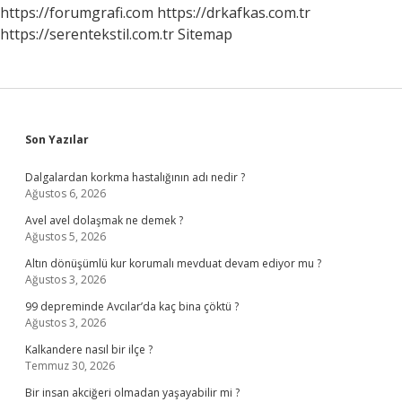
https://forumgrafi.com
https://drkafkas.com.tr
https://serentekstil.com.tr
Sitemap
Sidebar
Son Yazılar
Dalgalardan korkma hastalığının adı nedir ?
Ağustos 6, 2026
Avel avel dolaşmak ne demek ?
Ağustos 5, 2026
Altın dönüşümlü kur korumalı mevduat devam ediyor mu ?
Ağustos 3, 2026
99 depreminde Avcılar’da kaç bina çöktü ?
Ağustos 3, 2026
Kalkandere nasıl bir ilçe ?
Temmuz 30, 2026
Bir insan akciğeri olmadan yaşayabilir mi ?