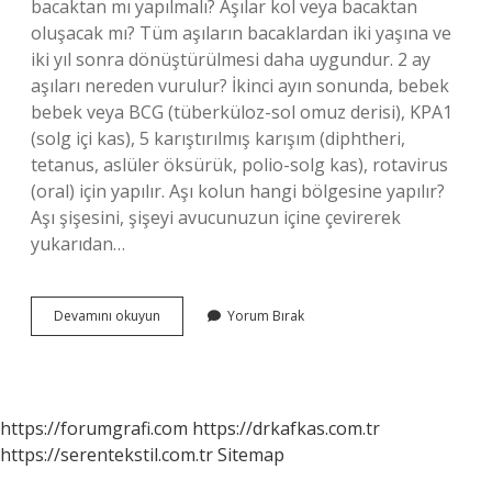
bacaktan mı yapılmalı? Aşılar kol veya bacaktan
oluşacak mı? Tüm aşıların bacaklardan iki yaşına ve
iki yıl sonra dönüştürülmesi daha uygundur. 2 ay
aşıları nereden vurulur? İkinci ayın sonunda, bebek
bebek veya BCG (tüberküloz-sol omuz derisi), KPA1
(solg içi kas), 5 karıştırılmış karışım (diphtheri,
tetanus, aslüler öksürük, polio-solg kas), rotavirus
(oral) için yapılır. Aşı kolun hangi bölgesine yapılır?
Aşı şişesini, şişeyi avucunuzun içine çevirerek
yukarıdan…
Bebek
Devamını okuyun
Yorum Bırak
Aşıları
Nereden
Vurulur
https://forumgrafi.com
https://drkafkas.com.tr
https://serentekstil.com.tr
Sitemap