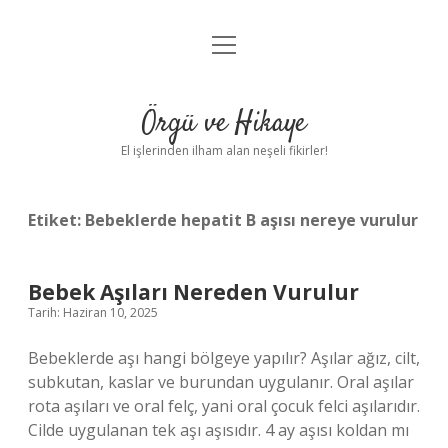
menüyü
Anasayfa
aç
Gizlilik Politikası
Örgü ve Hikaye
Yasal Uyarı
El işlerinden ilham alan neşeli fikirler!
Hakkımızda
Etiket:
Bebeklerde hepatit B aşısı nereye vurulur
Bebek Aşıları Nereden Vurulur
Tarih: Haziran 10, 2025
Bebeklerde aşı hangi bölgeye yapılır? Aşılar ağız, cilt,
subkutan, kaslar ve burundan uygulanır. Oral aşılar
rota aşıları ve oral felç, yani oral çocuk felci aşılarıdır.
Cilde uygulanan tek aşı aşısıdır. 4 ay aşısı koldan mı