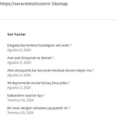
https://serentekstil.com.tr
Sitemap
Sidebar
Son Yazılar
Dalgalardan korkma hastalığının adı nedir ?
Ağustos 6, 2026
Avel avel dolaşmak ne demek ?
Ağustos 5, 2026
Altın dönüşümlü kur korumalı mevduat devam ediyor mu ?
Ağustos 3, 2026
99 depreminde Avcılar’da kaç bina çöktü ?
Ağustos 3, 2026
Kalkandere nasıl bir ilçe ?
Temmuz 30, 2026
Bir insan akciğeri olmadan yaşayabilir mi ?
Temmuz 30, 2026