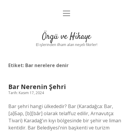
menüyü
Anasayfa
aç
Gizlilik Politikası
Örgü ve Hikaye
Yasal Uyarı
El işlerinden ilham alan neşeli fikirler!
Hakkımızda
Etiket:
Bar nerelere denir
Bar Nerenin Şehri
Tarih: Kasım 17, 2024
Bar şehri hangi ülkededir? Bar (Karadağca: Bar,
[a]Бар, [b][bâr] olarak telaffuz edilir, Arnavutça:
Tivari) Karadağ’ın kıyı bölgesinde bir şehir ve liman
kentidir. Bar Belediyesi’nin başkenti ve turizm