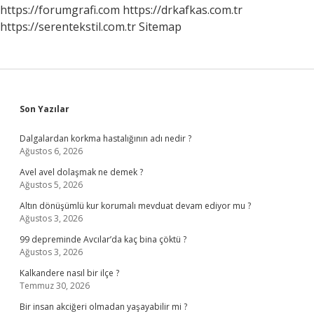
https://forumgrafi.com
https://drkafkas.com.tr
https://serentekstil.com.tr
Sitemap
Sidebar
Son Yazılar
Dalgalardan korkma hastalığının adı nedir ?
Ağustos 6, 2026
Avel avel dolaşmak ne demek ?
Ağustos 5, 2026
Altın dönüşümlü kur korumalı mevduat devam ediyor mu ?
Ağustos 3, 2026
99 depreminde Avcılar’da kaç bina çöktü ?
Ağustos 3, 2026
Kalkandere nasıl bir ilçe ?
Temmuz 30, 2026
Bir insan akciğeri olmadan yaşayabilir mi ?