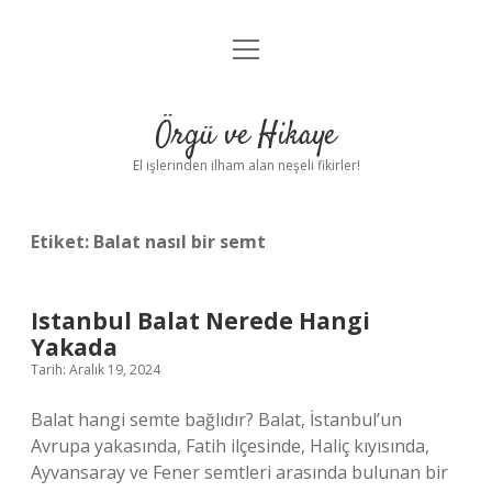
menüyü
Anasayfa
aç
Gizlilik Politikası
Örgü ve Hikaye
Yasal Uyarı
El işlerinden ilham alan neşeli fikirler!
Hakkımızda
Etiket:
Balat nasıl bir semt
Istanbul Balat Nerede Hangi
Yakada
Tarih: Aralık 19, 2024
Balat hangi semte bağlıdır? Balat, İstanbul’un
Avrupa yakasında, Fatih ilçesinde, Haliç kıyısında,
Ayvansaray ve Fener semtleri arasında bulunan bir