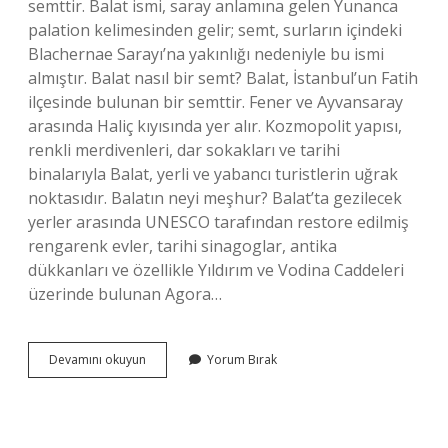
semttir. Balat ismi, saray anlamına gelen Yunanca
palation kelimesinden gelir; semt, surların içindeki
Blachernae Sarayı’na yakınlığı nedeniyle bu ismi
almıştır. Balat nasıl bir semt? Balat, İstanbul’un Fatih
ilçesinde bulunan bir semttir. Fener ve Ayvansaray
arasında Haliç kıyısında yer alır. Kozmopolit yapısı,
renkli merdivenleri, dar sokakları ve tarihi
binalarıyla Balat, yerli ve yabancı turistlerin uğrak
noktasıdır. Balatın neyi meşhur? Balat’ta gezilecek
yerler arasında UNESCO tarafından restore edilmiş
rengarenk evler, tarihi sinagoglar, antika
dükkanları ve özellikle Yıldırım ve Vodina Caddeleri
üzerinde bulunan Agora…
Istanbul
Devamını okuyun
Yorum Bırak
Balat
Nerede
Hangi
Yakada