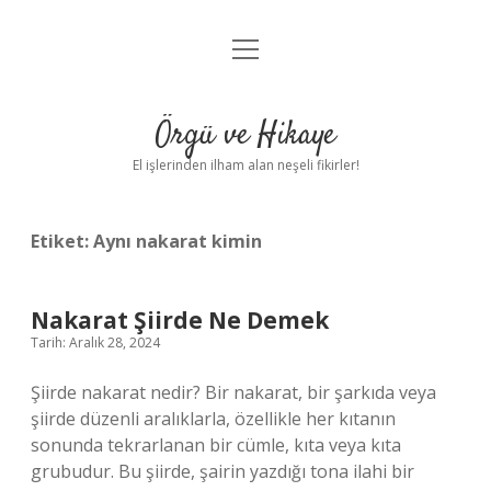
menüyü
Anasayfa
aç
Gizlilik Politikası
Örgü ve Hikaye
Yasal Uyarı
El işlerinden ilham alan neşeli fikirler!
Hakkımızda
Etiket:
Aynı nakarat kimin
Nakarat Şiirde Ne Demek
Tarih: Aralık 28, 2024
Şiirde nakarat nedir? Bir nakarat, bir şarkıda veya
şiirde düzenli aralıklarla, özellikle her kıtanın
sonunda tekrarlanan bir cümle, kıta veya kıta
grubudur. Bu şiirde, şairin yazdığı tona ilahi bir