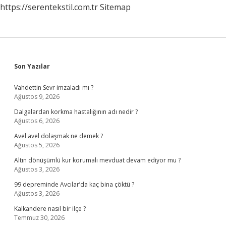
https://serentekstil.com.tr
Sitemap
Gelecek
Sidebar
Son Yazılar
Vahdettin Sevr imzaladı mı ?
Ağustos 9, 2026
Dalgalardan korkma hastalığının adı nedir ?
Ağustos 6, 2026
Avel avel dolaşmak ne demek ?
Ağustos 5, 2026
Altın dönüşümlü kur korumalı mevduat devam ediyor mu ?
Ağustos 3, 2026
99 depreminde Avcılar’da kaç bina çöktü ?
Ağustos 3, 2026
Kalkandere nasıl bir ilçe ?
Temmuz 30, 2026