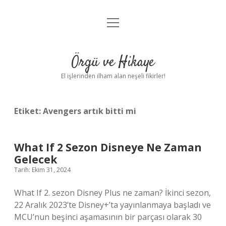
menüyü
Anasayfa
aç
Gizlilik Politikası
Örgü ve Hikaye
Yasal Uyarı
El işlerinden ilham alan neşeli fikirler!
Hakkımızda
Etiket:
Avengers artık bitti mi
What If 2 Sezon Disneye Ne Zaman
Gelecek
Tarih: Ekim 31, 2024
What If 2. sezon Disney Plus ne zaman? İkinci sezon,
22 Aralık 2023’te Disney+’ta yayınlanmaya başladı ve
MCU’nun beşinci aşamasının bir parçası olarak 30