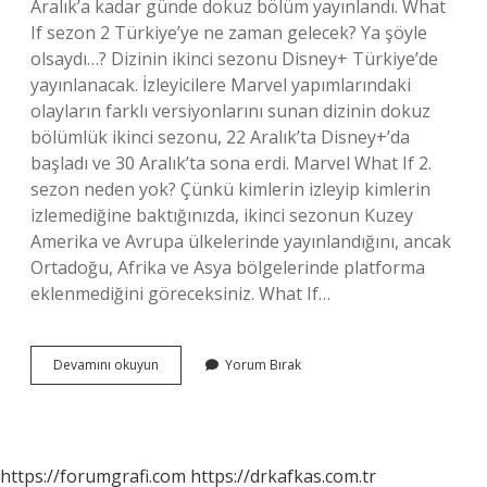
Aralık’a kadar günde dokuz bölüm yayınlandı. What
If sezon 2 Türkiye’ye ne zaman gelecek? Ya şöyle
olsaydı…? Dizinin ikinci sezonu Disney+ Türkiye’de
yayınlanacak. İzleyicilere Marvel yapımlarındaki
olayların farklı versiyonlarını sunan dizinin dokuz
bölümlük ikinci sezonu, 22 Aralık’ta Disney+’da
başladı ve 30 Aralık’ta sona erdi. Marvel What If 2.
sezon neden yok? Çünkü kimlerin izleyip kimlerin
izlemediğine baktığınızda, ikinci sezonun Kuzey
Amerika ve Avrupa ülkelerinde yayınlandığını, ancak
Ortadoğu, Afrika ve Asya bölgelerinde platforma
eklenmediğini göreceksiniz. What If…
What
Devamını okuyun
Yorum Bırak
If
2
Sezon
Disneye
Ne
https://forumgrafi.com
https://drkafkas.com.tr
Zaman