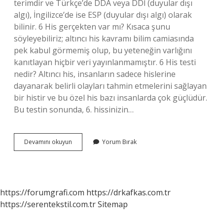
terimdir ve Türkçe’de DDA veya DDİ (duyular dışı
algı), İngilizce’de ise ESP (duyular dışı algı) olarak
bilinir. 6 His gerçekten var mı? Kısaca şunu
söyleyebiliriz; altıncı his kavramı bilim camiasında
pek kabul görmemiş olup, bu yeteneğin varlığını
kanıtlayan hiçbir veri yayınlanmamıştır. 6 His testi
nedir? Altıncı his, insanların sadece hislerine
dayanarak belirli olayları tahmin etmelerini sağlayan
bir histir ve bu özel his bazı insanlarda çok güçlüdür.
Bu testin sonunda, 6. hissinizin…
Islamda
Devamını okuyun
Yorum Bırak
6
His
Nedir
https://forumgrafi.com
https://drkafkas.com.tr
https://serentekstil.com.tr
Sitemap