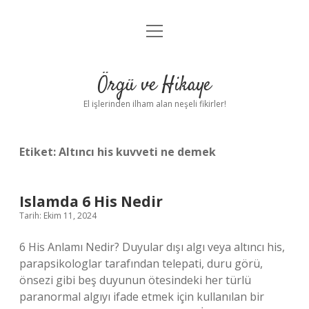
menüyü
Anasayfa
aç
Gizlilik Politikası
Örgü ve Hikaye
Yasal Uyarı
El işlerinden ilham alan neşeli fikirler!
Hakkımızda
Etiket:
Altıncı his kuvveti ne demek
Islamda 6 His Nedir
Tarih: Ekim 11, 2024
6 His Anlamı Nedir? Duyular dışı algı veya altıncı his,
parapsikologlar tarafından telepati, duru görü,
önsezi gibi beş duyunun ötesindeki her türlü
paranormal algıyı ifade etmek için kullanılan bir