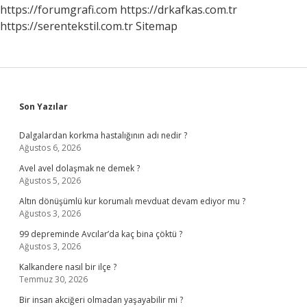
https://forumgrafi.com
https://drkafkas.com.tr
https://serentekstil.com.tr
Sitemap
Sidebar
Son Yazılar
Dalgalardan korkma hastalığının adı nedir ?
Ağustos 6, 2026
Avel avel dolaşmak ne demek ?
Ağustos 5, 2026
Altın dönüşümlü kur korumalı mevduat devam ediyor mu ?
Ağustos 3, 2026
99 depreminde Avcılar’da kaç bina çöktü ?
Ağustos 3, 2026
Kalkandere nasıl bir ilçe ?
Temmuz 30, 2026
Bir insan akciğeri olmadan yaşayabilir mi ?