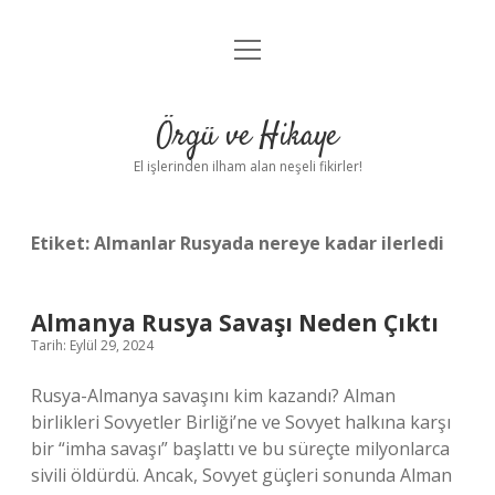
menüyü
Anasayfa
aç
Gizlilik Politikası
Örgü ve Hikaye
Yasal Uyarı
El işlerinden ilham alan neşeli fikirler!
Hakkımızda
Etiket:
Almanlar Rusyada nereye kadar ilerledi
Almanya Rusya Savaşı Neden Çıktı
Tarih: Eylül 29, 2024
Rusya-Almanya savaşını kim kazandı? Alman
birlikleri Sovyetler Birliği’ne ve Sovyet halkına karşı
bir “imha savaşı” başlattı ve bu süreçte milyonlarca
sivili öldürdü. Ancak, Sovyet güçleri sonunda Alman