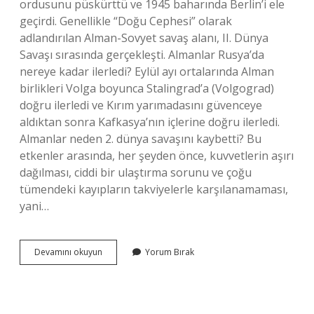
ordusunu püskürttü ve 1945 baharında Berlin’i ele
geçirdi. Genellikle “Doğu Cephesi” olarak
adlandırılan Alman-Sovyet savaş alanı, II. Dünya
Savaşı sırasında gerçekleşti. Almanlar Rusya’da
nereye kadar ilerledi? Eylül ayı ortalarında Alman
birlikleri Volga boyunca Stalingrad’a (Volgograd)
doğru ilerledi ve Kırım yarımadasını güvenceye
aldıktan sonra Kafkasya’nın içlerine doğru ilerledi.
Almanlar neden 2. dünya savaşını kaybetti? Bu
etkenler arasında, her şeyden önce, kuvvetlerin aşırı
dağılması, ciddi bir ulaştırma sorunu ve çoğu
tümendeki kayıpların takviyelerle karşılanamaması,
yani…
Almanya
Devamını okuyun
Yorum Bırak
Rusya
Savaşı
Neden
Çıktı