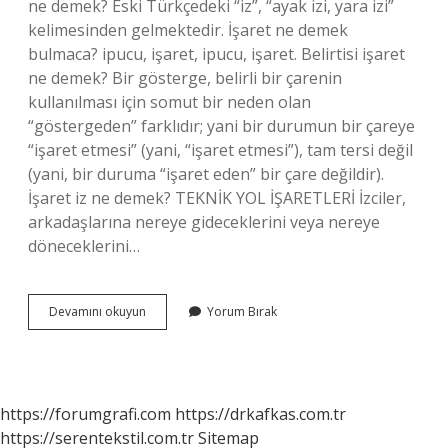
ne demek? Eski Türkçedeki “iz”, “ayak izi, yara izi”
kelimesinden gelmektedir. İşaret ne demek
bulmaca? ipucu, işaret, ipucu, işaret. Belirtisi işaret
ne demek? Bir gösterge, belirli bir çarenin
kullanılması için somut bir neden olan
“göstergeden” farklıdır; yani bir durumun bir çareye
“işaret etmesi” (yani, “işaret etmesi”), tam tersi değil
(yani, bir duruma “işaret eden” bir çare değildir).
İşaret iz ne demek? TEKNİK YOL İŞARETLERİ İzciler,
arkadaşlarına nereye gideceklerini veya nereye
döneceklerini…
Iz
Devamını okuyun
Yorum Bırak
Işaret
Ne
Demek
https://forumgrafi.com
https://drkafkas.com.tr
https://serentekstil.com.tr
Sitemap