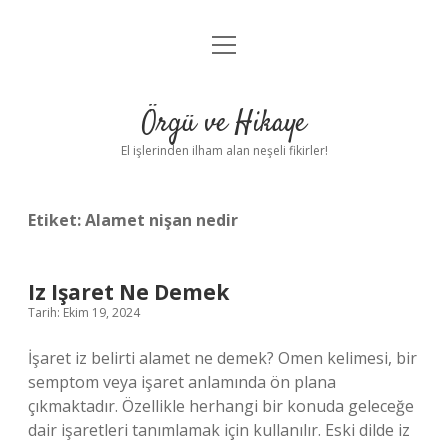
menüyü
Anasayfa
aç
Gizlilik Politikası
Örgü ve Hikaye
Yasal Uyarı
El işlerinden ilham alan neşeli fikirler!
Hakkımızda
Etiket:
Alamet nişan nedir
Iz Işaret Ne Demek
Tarih: Ekim 19, 2024
İşaret iz belirti alamet ne demek? Omen kelimesi, bir
semptom veya işaret anlamında ön plana
çıkmaktadır. Özellikle herhangi bir konuda geleceğe
dair işaretleri tanımlamak için kullanılır. Eski dilde iz