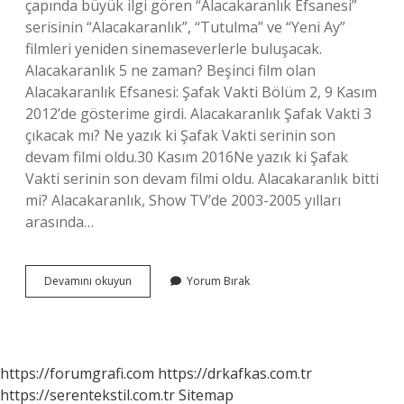
çapında büyük ilgi gören “Alacakaranlık Efsanesi”
serisinin “Alacakaranlık”, “Tutulma” ve “Yeni Ay”
filmleri yeniden sinemaseverlerle buluşacak.
Alacakaranlık 5 ne zaman? Beşinci film olan
Alacakaranlık Efsanesi: Şafak Vakti Bölüm 2, 9 Kasım
2012’de gösterime girdi. Alacakaranlık Şafak Vakti 3
çıkacak mı? Ne yazık ki Şafak Vakti serinin son
devam filmi oldu.30 Kasım 2016Ne yazık ki Şafak
Vakti serinin son devam filmi oldu. Alacakaranlık bitti
mi? Alacakaranlık, Show TV’de 2003-2005 yılları
arasında…
Alacakaranlık
Devamını okuyun
Yorum Bırak
Geri
Dönecek
Mi
https://forumgrafi.com
https://drkafkas.com.tr
https://serentekstil.com.tr
Sitemap