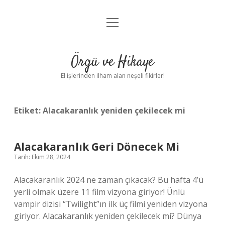
menüyü
Anasayfa
aç
Gizlilik Politikası
Örgü ve Hikaye
Yasal Uyarı
El işlerinden ilham alan neşeli fikirler!
Hakkımızda
Etiket:
Alacakaranlık yeniden çekilecek mi
Alacakaranlık Geri Dönecek Mi
Tarih: Ekim 28, 2024
Alacakaranlık 2024 ne zaman çıkacak? Bu hafta 4’ü
yerli olmak üzere 11 film vizyona giriyor! Ünlü
vampir dizisi “Twilight”ın ilk üç filmi yeniden vizyona
giriyor. Alacakaranlık yeniden çekilecek mi? Dünya