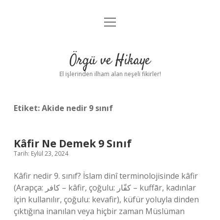
menüyü
Anasayfa
aç
Gizlilik Politikası
Örgü ve Hikaye
Yasal Uyarı
El işlerinden ilham alan neşeli fikirler!
Hakkımızda
Etiket:
Akide nedir 9 sınıf
Kâfir Ne Demek 9 Sınıf
Tarih: Eylül 23, 2024
Kâfir nedir 9. sınıf? İslam dinî terminolojisinde kâfir
(Arapça: كافر – kâfir, çoğulu: كفّار – kuffār, kadınlar
için kullanılır, çoğulu: kevafir), küfür yoluyla dinden
çıktığına inanılan veya hiçbir zaman Müslüman