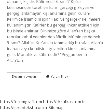
olmamış kişidir. Kâfir nedir 6. sınıf? Küfür
kelimesinden türetilen kâfir, gerçeği gizleyen ve
gerçeği anlamayan kişi anlamına gelir. Kuran-ı
Kerim’de İslam dini için “Hak” ve “gerçek” kelimeleri
kullanılmıştır. Kâfirler bu gerçeği inkar ettikleri için
bu isimle anılırlar. Dinimize göre Allah’tan başka
tanrılar kabul edenler de kâfirdir. Mümin ne demek
9. sınıf? Allah’ın Kur’an’da tanımladığı bu sıfat, Allah’a
inanan veya kendisine güvenilen kimse anlamına
gelir. Münafık ve kâfir nedir? “Peygamber’in
Allah’tan…
Kâfir
Devamını okuyun
Yorum Bırak
Ne
Demek
9
Sınıf
https://forumgrafi.com
https://drkafkas.com.tr
https://serentekstil.com.tr
Sitemap