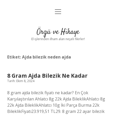
menüyü
Anasayfa
aç
Gizlilik Politikası
Örgü ve Hikaye
Yasal Uyarı
El işlerinden ilham alan neşeli fikirler!
Hakkımızda
Etiket:
Ajda bilezik neden ajda
8 Gram Ajda Bilezik Ne Kadar
Tarih: Ekim 8, 2024
8 gram ajda bilezik fiyatı ne kadar? En Çok
Karşılaştırılan Ahlatcı 8g 22k Ajda BileklikAhlatcı 8g
22k Ajda BileklikAhlatcı 10g İki Parça Burma 22k
BileklikFiyatı23.919,51 TL29. 8 gram 22 ayar bilezik