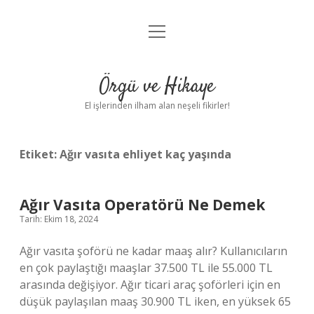
menüyü
Anasayfa
aç
Gizlilik Politikası
Örgü ve Hikaye
Yasal Uyarı
El işlerinden ilham alan neşeli fikirler!
Hakkımızda
Etiket:
Ağır vasıta ehliyet kaç yaşında
Ağır Vasıta Operatörü Ne Demek
Tarih: Ekim 18, 2024
Ağır vasıta şoförü ne kadar maaş alır? Kullanıcıların
en çok paylaştığı maaşlar 37.500 TL ile 55.000 TL
arasında değişiyor. Ağır ticari araç şoförleri için en
düşük paylaşılan maaş 30.900 TL iken, en yüksek 65