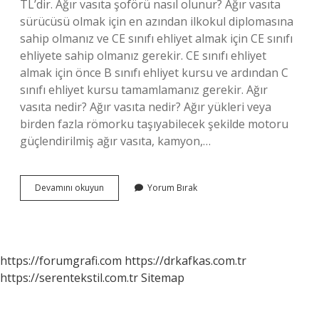
TL’dir. Ağır vasıta şoförü nasıl olunur? Ağır vasıta
sürücüsü olmak için en azından ilkokul diplomasına
sahip olmanız ve CE sınıfı ehliyet almak için CE sınıfı
ehliyete sahip olmanız gerekir. CE sınıfı ehliyet
almak için önce B sınıfı ehliyet kursu ve ardından C
sınıfı ehliyet kursu tamamlamanız gerekir. Ağır
vasıta nedir? Ağır vasıta nedir? Ağır yükleri veya
birden fazla römorku taşıyabilecek şekilde motoru
güçlendirilmiş ağır vasıta, kamyon,…
Ağır
Devamını okuyun
Yorum Bırak
Vasıta
Operatörü
Ne
Demek
https://forumgrafi.com
https://drkafkas.com.tr
https://serentekstil.com.tr
Sitemap