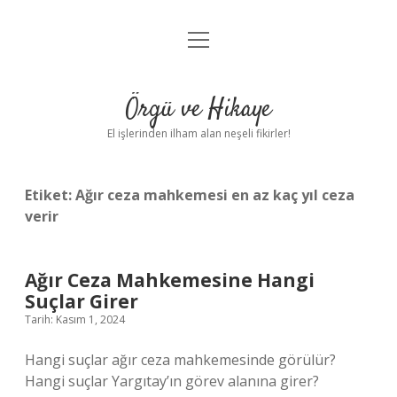
menüyü
Anasayfa
aç
Gizlilik Politikası
Örgü ve Hikaye
Yasal Uyarı
El işlerinden ilham alan neşeli fikirler!
Hakkımızda
Etiket:
Ağır ceza mahkemesi en az kaç yıl ceza
verir
Ağır Ceza Mahkemesine Hangi
Suçlar Girer
Tarih: Kasım 1, 2024
Hangi suçlar ağır ceza mahkemesinde görülür?
Hangi suçlar Yargıtay’ın görev alanına girer?