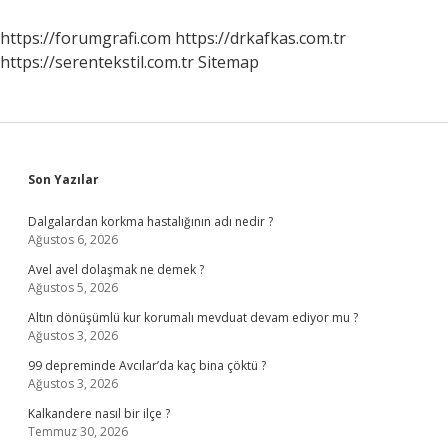
Suçlar
Girer
https://forumgrafi.com
https://drkafkas.com.tr
https://serentekstil.com.tr
Sitemap
Sidebar
Son Yazılar
Dalgalardan korkma hastalığının adı nedir ?
Ağustos 6, 2026
Avel avel dolaşmak ne demek ?
Ağustos 5, 2026
Altın dönüşümlü kur korumalı mevduat devam ediyor mu ?
Ağustos 3, 2026
99 depreminde Avcılar’da kaç bina çöktü ?
Ağustos 3, 2026
Kalkandere nasıl bir ilçe ?
Temmuz 30, 2026