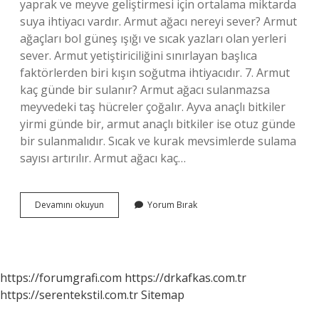
yaprak ve meyve geliştirmesi için ortalama miktarda
suya ihtiyacı vardır. Armut ağacı nereyi sever? Armut
ağaçları bol güneş ışığı ve sıcak yazları olan yerleri
sever. Armut yetiştiriciliğini sınırlayan başlıca
faktörlerden biri kışın soğutma ihtiyacıdır. 7. Armut
kaç günde bir sulanır? Armut ağacı sulanmazsa
meyvedeki taş hücreler çoğalır. Ayva anaçlı bitkiler
yirmi günde bir, armut anaçlı bitkiler ise otuz günde
bir sulanmalıdır. Sıcak ve kurak mevsimlerde sulama
sayısı artırılır. Armut ağacı kaç…
Armut
Devamını okuyun
Yorum Bırak
Ağacı
Neyi
Sever
https://forumgrafi.com
https://drkafkas.com.tr
https://serentekstil.com.tr
Sitemap