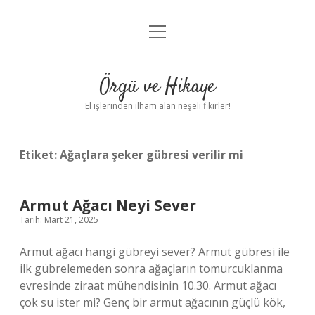
menüyü
Anasayfa
aç
Gizlilik Politikası
Örgü ve Hikaye
Yasal Uyarı
El işlerinden ilham alan neşeli fikirler!
Hakkımızda
Etiket:
Ağaçlara şeker gübresi verilir mi
Armut Ağacı Neyi Sever
Tarih: Mart 21, 2025
Armut ağacı hangi gübreyi sever? Armut gübresi ile
ilk gübrelemeden sonra ağaçların tomurcuklanma
evresinde ziraat mühendisinin 10.30. Armut ağacı
çok su ister mi? Genç bir armut ağacının güçlü kök,