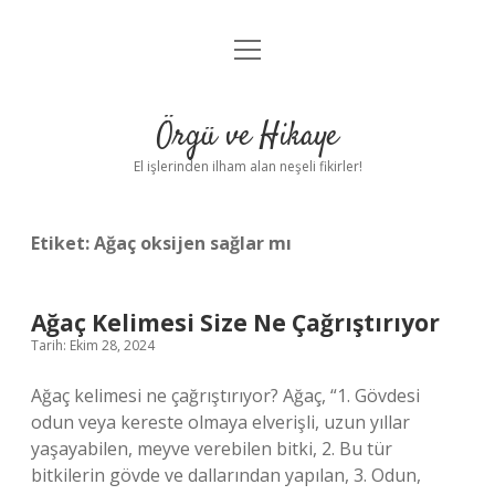
menüyü
Anasayfa
aç
Gizlilik Politikası
Örgü ve Hikaye
Yasal Uyarı
El işlerinden ilham alan neşeli fikirler!
Hakkımızda
Etiket:
Ağaç oksijen sağlar mı
Ağaç Kelimesi Size Ne Çağrıştırıyor
Tarih: Ekim 28, 2024
Ağaç kelimesi ne çağrıştırıyor? Ağaç, “1. Gövdesi
odun veya kereste olmaya elverişli, uzun yıllar
yaşayabilen, meyve verebilen bitki, 2. Bu tür
bitkilerin gövde ve dallarından yapılan, 3. Odun,