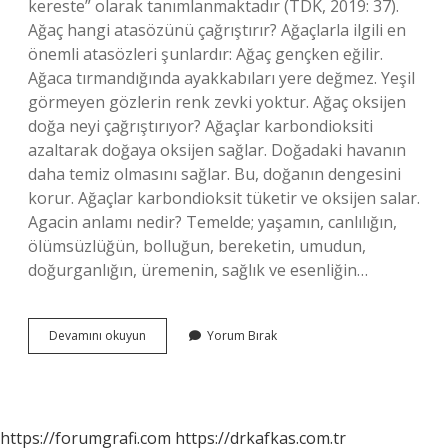
kereste” olarak tanımlanmaktadır (TDK, 2019: 37).
Ağaç hangi atasözünü çağrıştırır? Ağaçlarla ilgili en
önemli atasözleri şunlardır: Ağaç gençken eğilir.
Ağaca tırmandığında ayakkabıları yere değmez. Yeşil
görmeyen gözlerin renk zevki yoktur. Ağaç oksijen
doğa neyi çağrıştırıyor? Ağaçlar karbondioksiti
azaltarak doğaya oksijen sağlar. Doğadaki havanın
daha temiz olmasını sağlar. Bu, doğanın dengesini
korur. Ağaçlar karbondioksit tüketir ve oksijen salar.
Agacin anlamı nedir? Temelde; yaşamın, canlılığın,
ölümsüzlüğün, bolluğun, bereketin, umudun,
doğurganlığın, üremenin, sağlık ve esenliğin…
Ağaç
Devamını okuyun
Yorum Bırak
Kelimesi
Size
Ne
Çağrıştırıyor
https://forumgrafi.com
https://drkafkas.com.tr