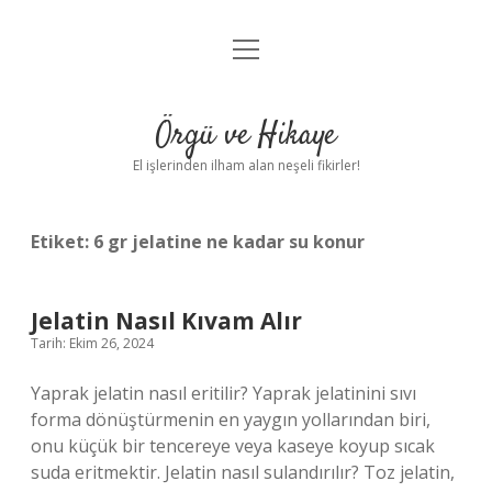
menüyü
Anasayfa
aç
Gizlilik Politikası
Örgü ve Hikaye
Yasal Uyarı
El işlerinden ilham alan neşeli fikirler!
Hakkımızda
Etiket:
6 gr jelatine ne kadar su konur
Jelatin Nasıl Kıvam Alır
Tarih: Ekim 26, 2024
Yaprak jelatin nasıl eritilir? Yaprak jelatinini sıvı
forma dönüştürmenin en yaygın yollarından biri,
onu küçük bir tencereye veya kaseye koyup sıcak
suda eritmektir. Jelatin nasıl sulandırılır? Toz jelatin,