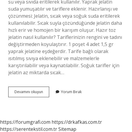
su veya sıvıda eritilerek kullanılır. Yaprak jelatin
suda yumuşatılır ve tariflere eklenir. Hazırlanışı ve
çözünmesi: Jelatin, sıcak veya soğuk suda eritilerek
kullanılabilir. Sıcak suyla çözündüğünde jelatin daha
hızlı erir ve homojen bir karışım oluşur. Hazır toz
jelatin nasıl kullanılır? Tariflerinizin rengini ve tadını
değiştirmeden koyulaştırır. 1 poşet 4 adet 1,5 gr
yaprak jelatine eşdeğerdir. Tarife bağlı olarak
ısıtılmış sıvıya eklenebilir ve malzemelerle
karıştırılabilir veya kaynatılabilir. Soğuk tarifler için
jelatin az miktarda sıcak…
Jelatin
Devamını okuyun
Yorum Bırak
Nasıl
Kıvam
Alır
https://forumgrafi.com
https://drkafkas.com.tr
https://serentekstil.com.tr
Sitemap