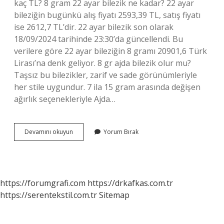
kaç TL? 8 gram 22 ayar bilezik ne kadar? 22 ayar
bileziğin bugünkü alış fiyatı 2593,39 TL, satış fiyatı
ise 2612,7 TL’dir. 22 ayar bilezik son olarak
18/09/2024 tarihinde 23:30’da güncellendi. Bu
verilere göre 22 ayar bileziğin 8 gramı 20901,6 Türk
Lirası’na denk geliyor. 8 gr ajda bilezik olur mu?
Taşsız bu bilezikler, zarif ve sade görünümleriyle
her stile uygundur. 7 ila 15 gram arasında değişen
ağırlık seçenekleriyle Ajda…
8
Devamını okuyun
Yorum Bırak
Gram
Ajda
Bilezik
Ne
Kadar
https://forumgrafi.com
https://drkafkas.com.tr
https://serentekstil.com.tr
Sitemap