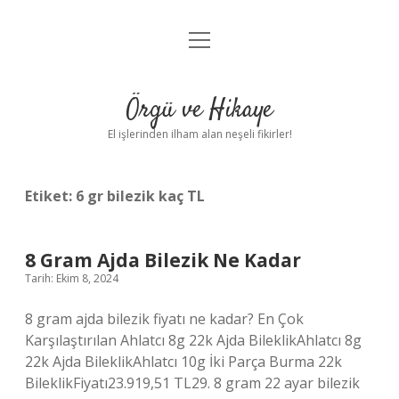
menüyü
Anasayfa
aç
Gizlilik Politikası
Örgü ve Hikaye
Yasal Uyarı
El işlerinden ilham alan neşeli fikirler!
Hakkımızda
Etiket:
6 gr bilezik kaç TL
8 Gram Ajda Bilezik Ne Kadar
Tarih: Ekim 8, 2024
8 gram ajda bilezik fiyatı ne kadar? En Çok
Karşılaştırılan Ahlatcı 8g 22k Ajda BileklikAhlatcı 8g
22k Ajda BileklikAhlatcı 10g İki Parça Burma 22k
BileklikFiyatı23.919,51 TL29. 8 gram 22 ayar bilezik