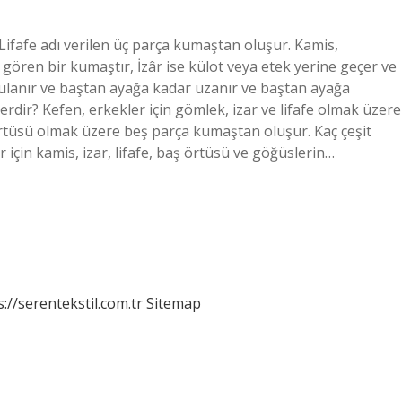
Lifafe adı verilen üç parça kumaştan oluşur. Kamis,
ren bir kumaştır, İzâr ise külot veya etek yerine geçer ve
gulanır ve baştan ayağa kadar uzanır ve baştan ayağa
rdir? Kefen, erkekler için gömlek, izar ve lifafe olmak üzere
örtüsü olmak üzere beş parça kumaştan oluşur. Kaç çeşit
ar için kamis, izar, lifafe, baş örtüsü ve göğüslerin…
s://serentekstil.com.tr
Sitemap