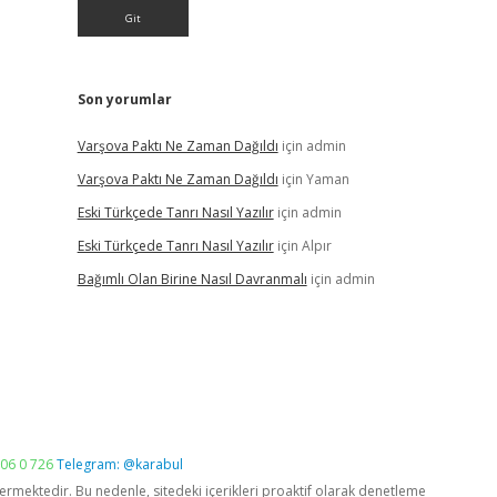
Son yorumlar
Varşova Paktı Ne Zaman Dağıldı
için
admin
Varşova Paktı Ne Zaman Dağıldı
için
Yaman
Eski Türkçede Tanrı Nasıl Yazılır
için
admin
Eski Türkçede Tanrı Nasıl Yazılır
için
Alpır
Bağımlı Olan Birine Nasıl Davranmalı
için
admin
06 0 726
Telegram: @karabul
vermektedir. Bu nedenle, sitedeki içerikleri proaktif olarak denetleme