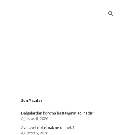
Sidebar
Son Yazılar
piabellacasino
Dalgalardan korkma hastalığının adı nedir ?
Ağustos 6, 2026
Avel avel dolaşmak ne demek ?
Ağustos 5, 2026