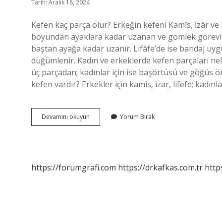
Tarih: Aralık 18, 2024
Kefen kaç parça olur? Erkeğin kefeni Kamîs, İzâr ve 
boyundan ayaklara kadar uzanan ve gömlek görevi gö
baştan ayağa kadar uzanır. Lifâfe’de ise bandaj uy
düğümlenir. Kadın ve erkeklerde kefen parçaları nele
üç parçadan; kadınlar için ise başörtüsü ve göğüs 
kefen vardır? Erkekler için kamis, izar, lifefe; kadınl
Kefen
Devamını okuyun
Yorum Bırak
Kaç
Kısımdır
https://forumgrafi.com
https://drkafkas.com.tr
http