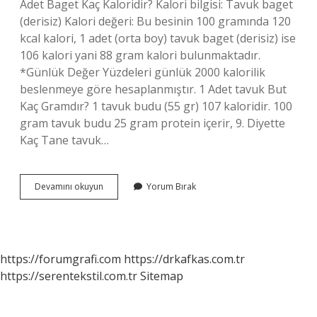
Adet Baget Kaç Kaloridir? Kalori bilgisi: Tavuk baget
(derisiz) Kalori değeri: Bu besinin 100 gramında 120
kcal kalori, 1 adet (orta boy) tavuk baget (derisiz) ise
106 kalori yani 88 gram kalori bulunmaktadır.
*Günlük Değer Yüzdeleri günlük 2000 kalorilik
beslenmeye göre hesaplanmıştır. 1 Adet tavuk But
Kaç Gramdır? 1 tavuk budu (55 gr) 107 kaloridir. 100
gram tavuk budu 25 gram protein içerir, 9. Diyette
Kaç Tane tavuk…
2
Devamını okuyun
Yorum Bırak
Tane
Tavuk
Budu
Kaç
Kcal
https://forumgrafi.com
https://drkafkas.com.tr
https://serentekstil.com.tr
Sitemap