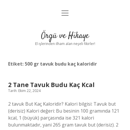
menüyü
Anasayfa
aç
Gizlilik Politikası
Örgü ve Hikaye
Yasal Uyarı
El işlerinden ilham alan neşeli fikirler!
Hakkımızda
Etiket:
500 gr tavuk budu kaç kaloridir
2 Tane Tavuk Budu Kaç Kcal
Tarih: Ekim 22, 2024
2 tavuk But Kaç Kaloridir? Kalori bilgisi: Tavuk but
(derisiz) Kalori değeri: Bu besinin 100 gramında 121
kcal, 1 (büyük) parçasında ise 321 kalori
bulunmaktadır, yani 265 gram tavuk but (derisiz). 2