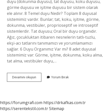
duyu (dokunma duyusu), tat duyusu, koku duyusu,
görme duyusu ve işitme duyusu bir sistem olarak
ele alınır. 8 Temel duyu Nedir? Toplam 8 duyusal
sistemimiz vardır. Bunlar; tat, koku, işitme, görme,
dokunma, vestibüler, proprioseptif ve introseptif
sistemlerdir. Tat duyusu; Oral bir duyu organıdır.
Ağız, çocukluktan itibaren nesnelerin tatlı-tuzlu,
ekşi-acı tatlarını tanımamızı ve yorumlamamızı
sağlar. 6 Duyu Organımız Var mı? 8 adet duyusal
sistemimiz var: Görme, işitme, dokunma, koku alma,
tat alma, vestibüler duyu,…
Kaç
Devamını okuyun
Yorum Bırak
Tane
Duyumuz
Var
https://forumgrafi.com
https://drkafkas.com.tr
https://serentekstil.com.tr
Sitemap