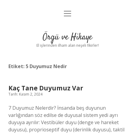
menüyü
Anasayfa
aç
Gizlilik Politikası
Örgü ve Hikaye
Yasal Uyarı
El işlerinden ilham alan neşeli fikirler!
Hakkımızda
Etiket:
5 Duyumuz Nedir
Kaç Tane Duyumuz Var
Tarih: Kasım 2, 2024
7 Duyumuz Nelerdir? İnsanda beş duyunun
varlığından söz edilse de duyusal sistem yedi ayrı
duyuya ayrılır: Vestibüler duyu (denge ve hareket
duyusu), proprioseptif duyu (derinlik duyusu), taktil