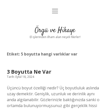
menüyü
Anasayfa
aç
Gizlilik Politikası
Örgü ve Hikaye
Yasal Uyarı
El işlerinden ilham alan neşeli fikirler!
Hakkımızda
Etiket:
5 boyutta hangi varlıklar var
3 Boyutta Ne Var
Tarih: Eylül 18, 2024
Üçüncü boyut özelliği nedir? Üç boyutluluk aslında
uzay demektir. Genişlik, uzunluk ve derinlik aynı
anda algılanabilir. Gözlerinizle baktığınızda sanki o
ortamda bulunuyormuşsunuz gibi gerçeklik hissi