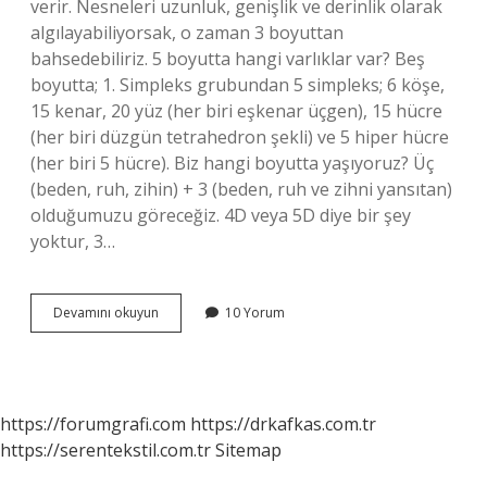
verir. Nesneleri uzunluk, genişlik ve derinlik olarak
algılayabiliyorsak, o zaman 3 boyuttan
bahsedebiliriz. 5 boyutta hangi varlıklar var? Beş
boyutta; 1. Simpleks grubundan 5 simpleks; 6 köşe,
15 kenar, 20 yüz (her biri eşkenar üçgen), 15 hücre
(her biri düzgün tetrahedron şekli) ve 5 hiper hücre
(her biri 5 hücre). Biz hangi boyutta yaşıyoruz? Üç
(beden, ruh, zihin) + 3 (beden, ruh ve zihni yansıtan)
olduğumuzu göreceğiz. 4D veya 5D diye bir şey
yoktur, 3…
3
Devamını okuyun
10 Yorum
Boyutta
Ne
Var
https://forumgrafi.com
https://drkafkas.com.tr
https://serentekstil.com.tr
Sitemap