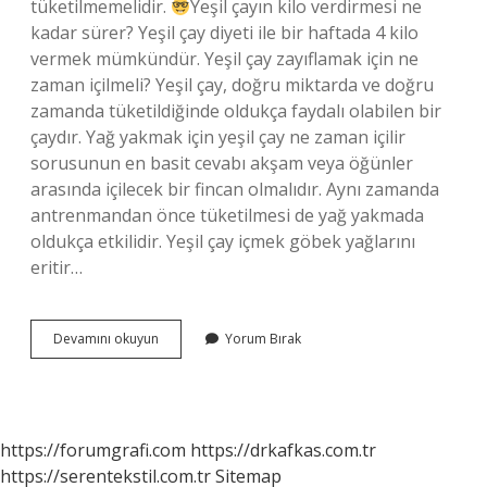
tüketilmemelidir.
Yeşil çayın kilo verdirmesi ne
kadar sürer? Yeşil çay diyeti ile bir haftada 4 kilo
vermek mümkündür. Yeşil çay zayıflamak için ne
zaman içilmeli? Yeşil çay, doğru miktarda ve doğru
zamanda tüketildiğinde oldukça faydalı olabilen bir
çaydır. Yağ yakmak için yeşil çay ne zaman içilir
sorusunun en basit cevabı akşam veya öğünler
arasında içilecek bir fincan olmalıdır. Aynı zamanda
antrenmandan önce tüketilmesi de yağ yakmada
oldukça etkilidir. Yeşil çay içmek göbek yağlarını
eritir…
Yeşil
Devamını okuyun
Yorum Bırak
Çay
Kilo
Verdirir
Mi
https://forumgrafi.com
https://drkafkas.com.tr
https://serentekstil.com.tr
Sitemap