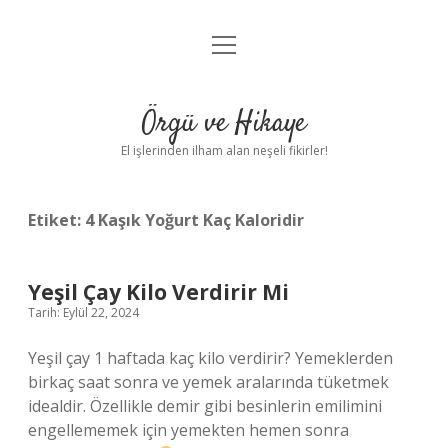
menüyü
Anasayfa
aç
Gizlilik Politikası
Örgü ve Hikaye
Yasal Uyarı
El işlerinden ilham alan neşeli fikirler!
Hakkımızda
Etiket:
4 Kaşık Yoğurt Kaç Kaloridir
Yeşil Çay Kilo Verdirir Mi
Tarih: Eylül 22, 2024
Yeşil çay 1 haftada kaç kilo verdirir? Yemeklerden
birkaç saat sonra ve yemek aralarında tüketmek
idealdir. Özellikle demir gibi besinlerin emilimini
engellememek için yemekten hemen sonra