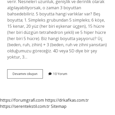
verir. Nesneleri uzunluk, genişlik ve derinlik olarak
algılayabiliyorsak, o zaman 3 boyuttan
bahsedebiliriz. 5 boyutta hangi varlıklar var? Beş
boyutta; 1. Simpleks grubundan 5 simpleks; 6 köşe,
15 kenar, 20 yüz (her biri eşkenar üçgen), 15 hücre
(her biri düzgün tetrahedron şekli) ve 5 hiper hücre
(her biri 5 hücre). Biz hangi boyutta yaşıyoruz? Üç
(beden, ruh, zihin) + 3 (beden, ruh ve zihni yansıtan)
olduğumuzu göreceğiz. 4D veya 5D diye bir şey
yoktur, 3…
3
Devamını okuyun
10 Yorum
Boyutta
Ne
Var
https://forumgrafi.com
https://drkafkas.com.tr
https://serentekstil.com.tr
Sitemap