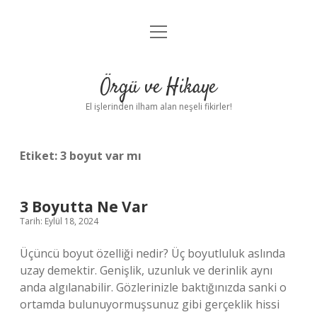
menüyü
Anasayfa
aç
Gizlilik Politikası
Örgü ve Hikaye
Yasal Uyarı
El işlerinden ilham alan neşeli fikirler!
Hakkımızda
Etiket:
3 boyut var mı
3 Boyutta Ne Var
Tarih: Eylül 18, 2024
Üçüncü boyut özelliği nedir? Üç boyutluluk aslında
uzay demektir. Genişlik, uzunluk ve derinlik aynı
anda algılanabilir. Gözlerinizle baktığınızda sanki o
ortamda bulunuyormuşsunuz gibi gerçeklik hissi