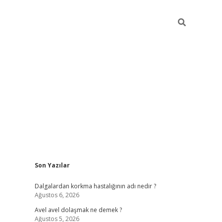
Sidebar
Son Yazılar
piabellacasino
Dalgalardan korkma hastalığının adı nedir ?
Ağustos 6, 2026
Avel avel dolaşmak ne demek ?
Ağustos 5, 2026