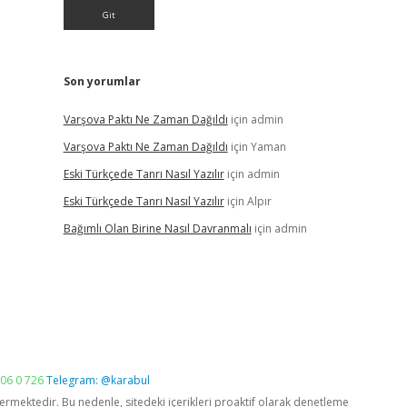
Son yorumlar
Varşova Paktı Ne Zaman Dağıldı
için
admin
Varşova Paktı Ne Zaman Dağıldı
için
Yaman
Eski Türkçede Tanrı Nasıl Yazılır
için
admin
Eski Türkçede Tanrı Nasıl Yazılır
için
Alpır
Bağımlı Olan Birine Nasıl Davranmalı
için
admin
06 0 726
Telegram: @karabul
vermektedir. Bu nedenle, sitedeki içerikleri proaktif olarak denetleme