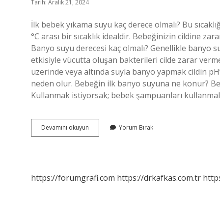
Tarih: Aralık 21, 2024
İlk bebek yıkama suyu kaç derece olmalı? Bu sıcaklı
°C arası bir sıcaklık idealdir. Bebeğinizin cildine za
Banyo suyu derecesi kaç olmalı? Genellikle banyo su
etkisiyle vücutta oluşan bakterileri cilde zarar verm
üzerinde veya altında suyla banyo yapmak cildin pH’ı
neden olur. Bebeğin ilk banyo suyuna ne konur? Bebe
Kullanmak istiyorsak; bebek şampuanları kullanmalı
Ilk
Devamını okuyun
Yorum Bırak
Banyo
Suyu
Kaç
Derece
Olmalı
https://forumgrafi.com
https://drkafkas.com.tr
http