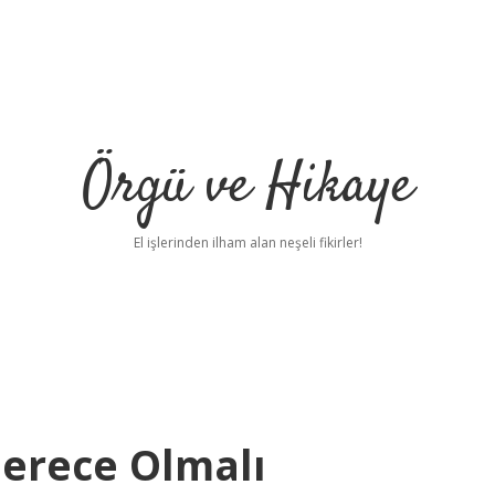
Örgü ve Hikaye
El işlerinden ilham alan neşeli fikirler!
Derece Olmalı