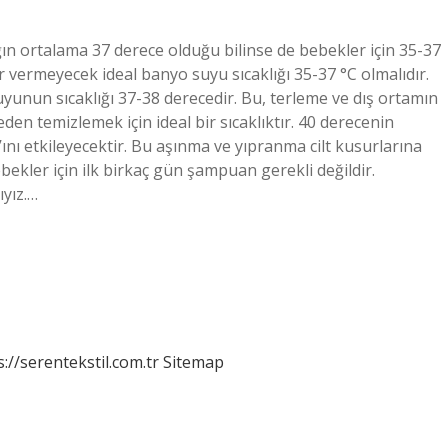
ğın ortalama 37 derece olduğu bilinse de bebekler için 35-37
rar vermeyecek ideal banyo suyu sıcaklığı 35-37 °C olmalıdır.
yunun sıcaklığı 37-38 derecedir. Bu, terleme ve dış ortamın
eden temizlemek için ideal bir sıcaklıktır. 40 derecenin
nı etkileyecektir. Bu aşınma ve yıpranma cilt kusurlarına
kler için ilk birkaç gün şampuan gerekli değildir.
yız.…
s://serentekstil.com.tr
Sitemap