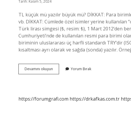
Tarih: Kasım 5, 2024
TL küçük mü yazılır büyük mü? DİKKAT: Para birimleri
vb. DİKKAT: Cümlede özel isimler yerine kullanılan “o
Türk lirası simgesi (₺, resim: ₺), 1 Mart 2012’den be
Cumhuriyeti’nde de kullanılan resmi para birimi ola
biriminin uluslararası üç harfli standardı TRY’dir (IS
kısaltması ayrı olarak ve sağda (sonda) yazılır. Örn
Tl
Devamını okuyun
Yorum Bırak
Fiyat
Nasıl
Yazılır
https://forumgrafi.com
https://drkafkas.com.tr
http