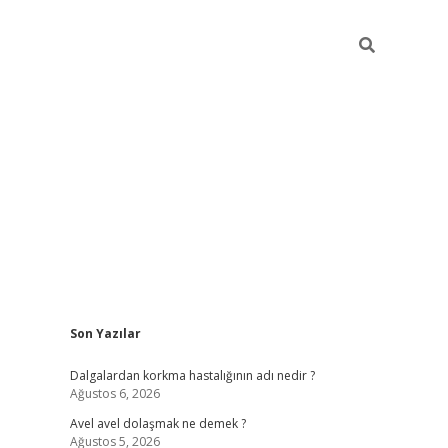
Sidebar
Son Yazılar
piabellacasino
Dalgalardan korkma hastalığının adı nedir ?
Ağustos 6, 2026
Avel avel dolaşmak ne demek ?
Ağustos 5, 2026