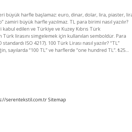
 büyük harfle başlamaz: euro, dinar, dolar, lira, piaster, lir
” zamiri büyük harfle yazılmaz. TL para birimi nasıl yazılır?
ri kabul edilen ve Türkiye ve Kuzey Kıbrıs Türk
n Türk lirasını simgelemek için kullanılan semboldür. Para
O standardı ISO 4217). 100 Türk Lirası nasıl yazılır? “TL”
eğin, sayılarda “100 TL” ve harflerde “one hundred TL”. ₺25…
s://serentekstil.com.tr
Sitemap