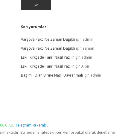
Son yorumlar
Varşova Paktı Ne Zaman Dağıldı
için
admin
Varşova Paktı Ne Zaman Dağıldı
için
Yaman
Eski Türkçede Tanrı Nasıl Yazılır
için
admin
Eski Türkçede Tanrı Nasıl Yazılır
için
Alpır
Bağımlı Olan Birine Nasıl Davranmalı
için
admin
06 0 726
Telegram: @karabul
vermektedir. Bu nedenle, sitedeki içerikleri proaktif olarak denetleme