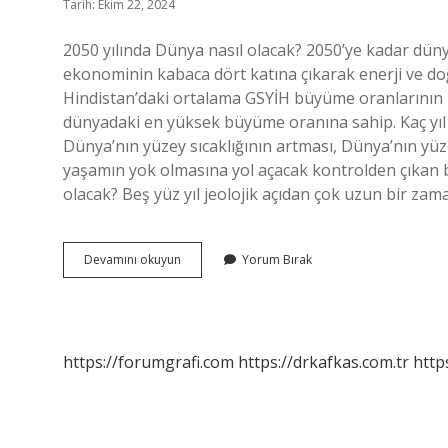
Tarih: Ekim 22, 2024
2050 yılında Dünya nasıl olacak? 2050’ye kadar dün
ekonominin kabaca dört katına çıkarak enerji ve doğ
Hindistan’daki ortalama GSYİH büyüme oranlarının 2
dünyadaki en yüksek büyüme oranına sahip. Kaç yıl 
Dünya’nın yüzey sıcaklığının artması, Dünya’nın yü
yaşamın yok olmasına yol açacak kontrolden çıkan bi
olacak? Beş yüz yıl jeolojik açıdan çok uzun bir zam
50
Devamını okuyun
Yorum Bırak
Milyon
Yıl
Sonra
Dünya
Nasıl
https://forumgrafi.com
https://drkafkas.com.tr
http
Olacak