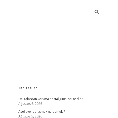
Sidebar
Son Yazılar
piabellacasino
Dalgalardan korkma hastalığının adı nedir ?
Ağustos 6, 2026
Avel avel dolaşmak ne demek ?
Ağustos 5, 2026