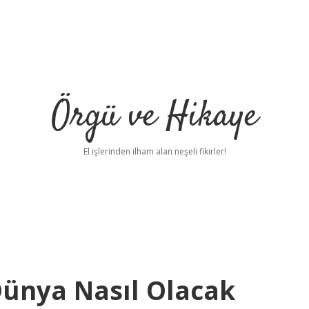
Örgü ve Hikaye
El işlerinden ilham alan neşeli fikirler!
Dünya Nasıl Olacak