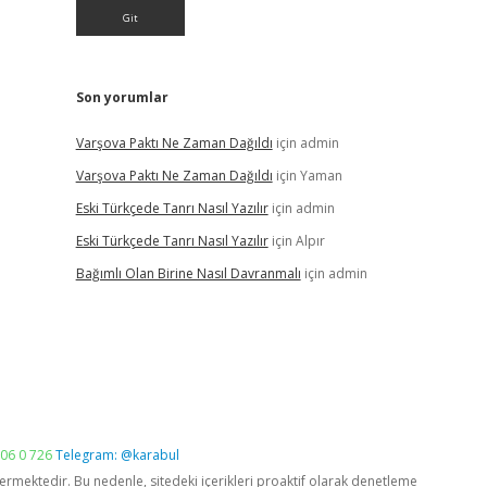
Son yorumlar
Varşova Paktı Ne Zaman Dağıldı
için
admin
Varşova Paktı Ne Zaman Dağıldı
için
Yaman
Eski Türkçede Tanrı Nasıl Yazılır
için
admin
Eski Türkçede Tanrı Nasıl Yazılır
için
Alpır
Bağımlı Olan Birine Nasıl Davranmalı
için
admin
06 0 726
Telegram: @karabul
vermektedir. Bu nedenle, sitedeki içerikleri proaktif olarak denetleme