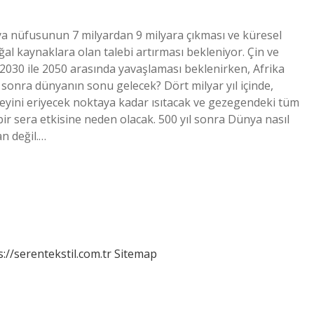
ya nüfusunun 7 milyardan 9 milyara çıkması ve küresel
al kaynaklara olan talebi artırması bekleniyor. Çin ve
030 ile 2050 arasında yavaşlaması beklenirken, Afrika
sonra dünyanın sonu gelecek? Dört milyar yıl içinde,
zeyini eriyecek noktaya kadar ısıtacak ve gezegendeki tüm
r sera etkisine neden olacak. 500 yıl sonra Dünya nasıl
an değil.…
s://serentekstil.com.tr
Sitemap