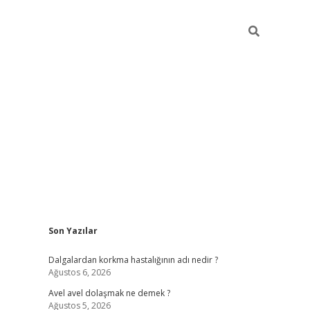
Sidebar
Son Yazılar
piabellacasino
Dalgalardan korkma hastalığının adı nedir ?
Ağustos 6, 2026
Avel avel dolaşmak ne demek ?
Ağustos 5, 2026