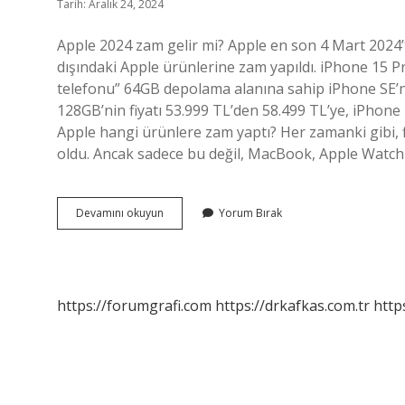
Tarih: Aralık 24, 2024
Apple 2024 zam gelir mi? Apple en son 4 Mart 2024’t
dışındaki Apple ürünlerine zam yapıldı. iPhone 15 P
telefonu” 64GB depolama alanına sahip iPhone SE’nin
128GB’nin fiyatı 53.999 TL’den 58.499 TL’ye, iPhone 1
Apple hangi ürünlere zam yaptı? Her zamanki gibi, f
oldu. Ancak sadece bu değil, MacBook, Apple Watch 
Apple
Devamını okuyun
Yorum Bırak
Zam
Yaptı
Mı
https://forumgrafi.com
https://drkafkas.com.tr
http