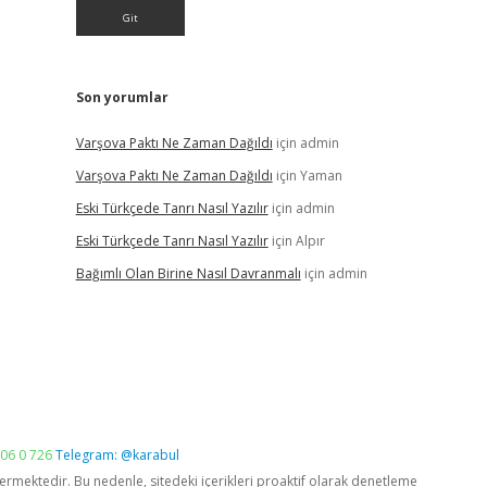
Son yorumlar
Varşova Paktı Ne Zaman Dağıldı
için
admin
Varşova Paktı Ne Zaman Dağıldı
için
Yaman
Eski Türkçede Tanrı Nasıl Yazılır
için
admin
Eski Türkçede Tanrı Nasıl Yazılır
için
Alpır
Bağımlı Olan Birine Nasıl Davranmalı
için
admin
06 0 726
Telegram: @karabul
vermektedir. Bu nedenle, sitedeki içerikleri proaktif olarak denetleme