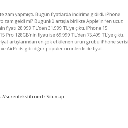
e zam yapmıştı. Bugün fiyatlarda indirime gidildi. iPhone
ro zam geldi mi? Bugünkü artışla birlikte Apple’ın “en ucuz
 fiyatı 28.999 TL’den 31.999 TL’ye çıktı. iPhone 15
5 Pro 128GB’nin fiyatı ise 69.999 TL’den 75.499 TL’ye çıktı.
iyat artışlarından en çok etkilenen ürün grubu iPhone seris
ve AirPods gibi diğer popüler ürünlerde de fiyat…
s://serentekstil.com.tr
Sitemap