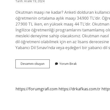
Tarih: Aralık 19, 2024
Okutman maaşı ne kadar? Anketi dolduran kullanıcıla
öğretmenin ortalama aylık maaşı 34.900 TL’dir. Öğre
27.900 TL iken, en yüksek maaş 44 TL’dir. Okutman 
İngilizce öğretmenliği programlarını tamamlamış olm
mesleki deneyime sahip olacaksınız. Okutman nasıl 
dil öğretmeni olabilmek için en az lisans derecesin
Yabancı Dil Sınavı’nda veya eşdeğeri bir yabancı dil
Okutman
Devamını okuyun
Yorum Bırak
Olmak
Için
Ne
Yapmalı
https://forumgrafi.com
https://drkafkas.com.tr
http