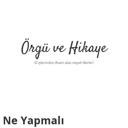
Örgü ve Hikaye
El işlerinden ilham alan neşeli fikirler!
 Ne Yapmalı