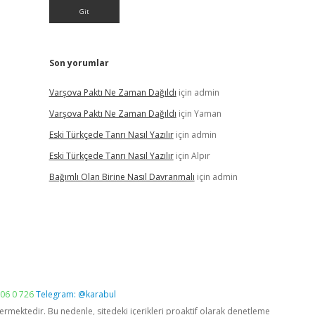
Son yorumlar
Varşova Paktı Ne Zaman Dağıldı
için
admin
Varşova Paktı Ne Zaman Dağıldı
için
Yaman
Eski Türkçede Tanrı Nasıl Yazılır
için
admin
Eski Türkçede Tanrı Nasıl Yazılır
için
Alpır
Bağımlı Olan Birine Nasıl Davranmalı
için
admin
06 0 726
Telegram: @karabul
vermektedir. Bu nedenle, sitedeki içerikleri proaktif olarak denetleme