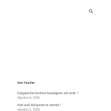
Sidebar
Son Yazılar
piabellacasino
Dalgalardan korkma hastalığının adı nedir ?
Ağustos 6, 2026
Avel avel dolaşmak ne demek ?
Ağustos 5, 2026