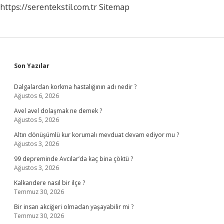
https://serentekstil.com.tr
Sitemap
Sidebar
Son Yazılar
Dalgalardan korkma hastalığının adı nedir ?
Ağustos 6, 2026
Avel avel dolaşmak ne demek ?
Ağustos 5, 2026
Altın dönüşümlü kur korumalı mevduat devam ediyor mu ?
Ağustos 3, 2026
99 depreminde Avcılar’da kaç bina çöktü ?
Ağustos 3, 2026
Kalkandere nasıl bir ilçe ?
Temmuz 30, 2026
Bir insan akciğeri olmadan yaşayabilir mi ?
Temmuz 30, 2026