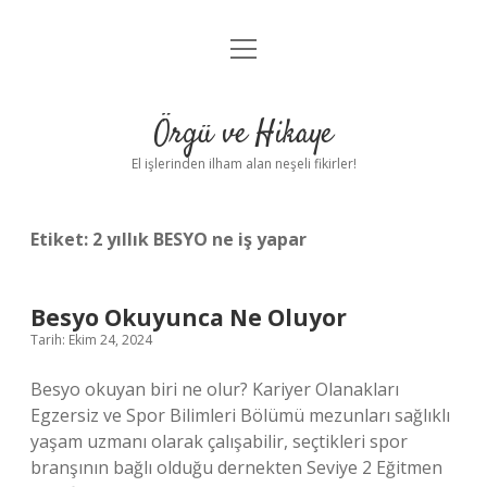
menüyü
Anasayfa
aç
Gizlilik Politikası
Örgü ve Hikaye
Yasal Uyarı
El işlerinden ilham alan neşeli fikirler!
Hakkımızda
Etiket:
2 yıllık BESYO ne iş yapar
Besyo Okuyunca Ne Oluyor
Tarih: Ekim 24, 2024
Besyo okuyan biri ne olur? Kariyer Olanakları
Egzersiz ve Spor Bilimleri Bölümü mezunları sağlıklı
yaşam uzmanı olarak çalışabilir, seçtikleri spor
branşının bağlı olduğu dernekten Seviye 2 Eğitmen