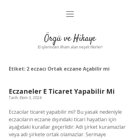
menüyü
Anasayfa
aç
Gizlilik Politikası
Örgü ve Hikaye
Yasal Uyarı
El işlerinden ilham alan neşeli fikirler!
Hakkımızda
Etiket:
2 eczacı Ortak eczane Açabilir mi
Eczaneler E Ticaret Yapabilir Mi
Tarih: Ekim 3, 2024
Eczacılar ticaret yapabilir mi? Bu yasak nedeniyle
eczacıların eczane dışındaki ticari hayatları için
aşağıdaki kurallar geçerlidir: Adi şirket kuramazlar
veya adi şirkete ortak olamazlar. Sermaye