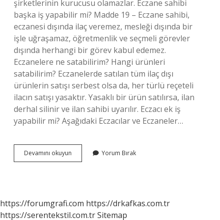
şirketlerinin kurucusu olamazlar. Eczane sahibi
başka iş yapabilir mi? Madde 19 – Eczane sahibi,
eczanesi dışında ilaç veremez, mesleği dışında bir
işle uğraşamaz, öğretmenlik ve seçmeli görevler
dışında herhangi bir görev kabul edemez.
Eczanelere ne satabilirim? Hangi ürünleri
satabilirim? Eczanelerde satılan tüm ilaç dışı
ürünlerin satışı serbest olsa da, her türlü reçeteli
ilacın satışı yasaktır. Yasaklı bir ürün satılırsa, ilan
derhal silinir ve ilan sahibi uyarılır. Eczacı ek iş
yapabilir mi? Aşağıdaki Eczacılar ve Eczaneler…
Eczaneler
Devamını okuyun
Yorum Bırak
E
Ticaret
Yapabilir
Mi
https://forumgrafi.com
https://drkafkas.com.tr
https://serentekstil.com.tr
Sitemap