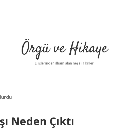
Örgü ve Hikaye
El işlerinden ilham alan neşeli fikirler!
lurdu
ı Neden Çıktı