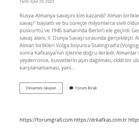
Tarih: Eylül 29, 2024
Rusya-Almanya savaşını kim kazandı? Alman birlikleri
savaşı” başlattı ve bu süreçte milyonlarca sivili ö
püskürttü ve 1945 baharında Berlin’i ele geçirdi. G
savaş alanı, II. Dünya Savaşı sırasında gerçekleşti. 
Alman birlikleri Volga boyunca Stalingrad’a (Volgog
sonra Kafkasya’nın içlerine doğru ilerledi. Almanlar
şeyden önce, kuvvetlerin aşırı dağılması, ciddi bir 
karşılanamaması, yani…
Almanya
Devamını okuyun
Yorum Bırak
Rusya
Savaşı
Neden
Çıktı
https://forumgrafi.com
https://drkafkas.com.tr
http