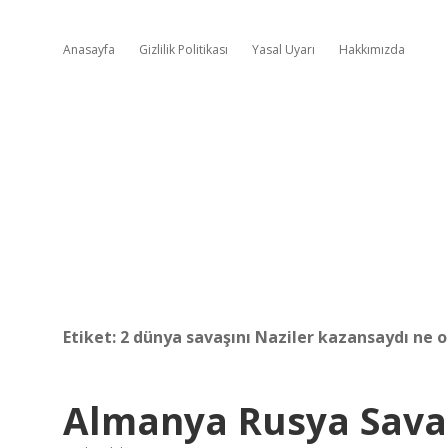
Anasayfa
Gizlilik Politikası
Yasal Uyarı
Hakkımızda
Etiket:
2 dünya savaşını Naziler kazansaydı ne o
Almanya Rusya Savaş