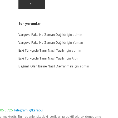
Son yorumlar
Varşova Paktı Ne Zaman Dağıldı
için
admin
Varşova Paktı Ne Zaman Dağıldı
için
Yaman
Eski Türkçede Tanrı Nasıl Yazılır
için
admin
Eski Türkçede Tanrı Nasıl Yazılır
için
Alpır
Bağımlı Olan Birine Nasıl Davranmalı
için
admin
06 0 726
Telegram: @karabul
vermektedir. Bu nedenle, sitedeki içerikleri proaktif olarak denetleme