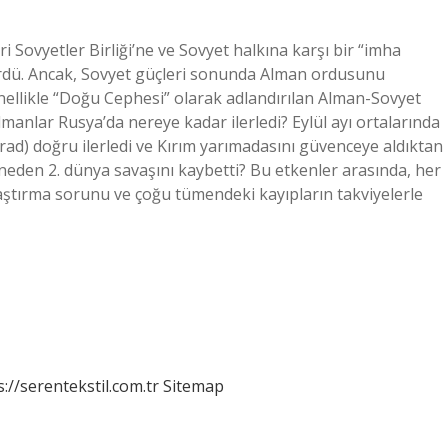
 Sovyetler Birliği’ne ve Sovyet halkına karşı bir “imha
ldürdü. Ancak, Sovyet güçleri sonunda Alman ordusunu
enellikle “Doğu Cephesi” olarak adlandırılan Alman-Sovyet
Almanlar Rusya’da nereye kadar ilerledi? Eylül ayı ortalarında
rad) doğru ilerledi ve Kırım yarımadasını güvenceye aldıktan
 neden 2. dünya savaşını kaybetti? Bu etkenler arasında, her
ulaştırma sorunu ve çoğu tümendeki kayıpların takviyelerle
s://serentekstil.com.tr
Sitemap