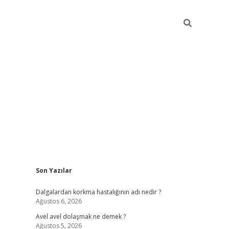
Sidebar
Son Yazılar
piabellacasino
Dalgalardan korkma hastalığının adı nedir ?
Ağustos 6, 2026
Avel avel dolaşmak ne demek ?
Ağustos 5, 2026